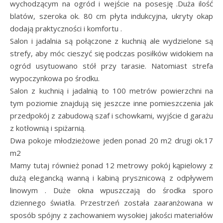
wychodzącym na ogród i wejście na posesję .Duża ilość
blatów, szeroka ok. 80 cm płyta indukcyjna, ukryty okap
dodają praktyczności i komfortu .
Salon i jadalnia są połączone z kuchnią ale wydzielone są
strefy, aby móc cieszyć się podczas posiłków widokiem na
ogród usytuowano stół przy tarasie. Natomiast strefa
wypoczynkowa po środku.
Salon z kuchnią i jadalnią to 100 metrów powierzchni na
tym poziomie znajdują się jeszcze inne pomieszczenia jak
przedpokój z zabudową szaf i schowkami, wyjście d garażu
z kotłownią i spiżarnią.
Dwa pokoje młodzieżowe jeden ponad 20 m2 drugi ok.17
m2
Mamy tutaj również ponad 12 metrowy pokój kąpielowy z
dużą elegancką wanną i kabiną prysznicową z odpływem
linowym . Duże okna wpuszczają do środka sporo
dziennego światła. Przestrzeń została zaaranżowana w
sposób spójny z zachowaniem wysokiej jakości materiałów