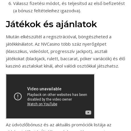
Válassz fizetési módot, és teljesítsd az első befizetést
(a bónusz feltételeihez igazodva).
Játékok és ajánlatok
Miután elkészültél a regisztrációval, böngészheted a
játékkínálatot. Az NVCasino több száz nyerőgépet
(klasszikus, videóslot, progresszív jackpot), asztali
játékokat (blackjack, rulett, baccarat, póker variációk) és élő
kaszinó asztalokat kínál, ahol valódi osztókkal játszhatsz.
Az üdvözlőbónusz és az aktuális promóciók listája az