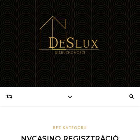
BEZ KATEGORII
NVCASINO REGISZTRÁCIÓ