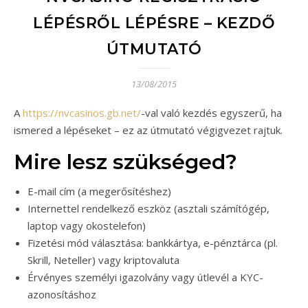
LÉPÉSRŐL LÉPÉSRE – KEZDŐ
ÚTMUTATÓ
13/08/2015
A
https://nvcasinos.gb.net/
-val való kezdés egyszerű, ha
ismered a lépéseket – ez az útmutató végigvezet rajtuk.
Mire lesz szükséged?
E-mail cím (a megerősítéshez)
Internettel rendelkező eszköz (asztali számítógép,
laptop vagy okostelefon)
Fizetési mód választása: bankkártya, e-pénztárca (pl.
Skrill, Neteller) vagy kriptovaluta
Érvényes személyi igazolvány vagy útlevél a KYC-
azonosításhoz