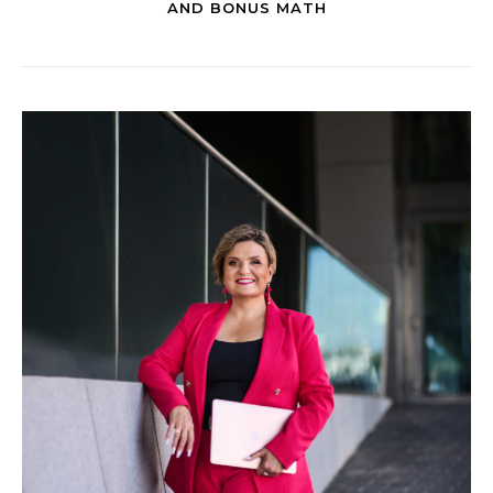
AND BONUS MATH