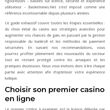
rigoureuses – basées sur licence, sécurité et expérience
utilisateur – Basketnews.Net s’est imposé comme une
référence incontournable depuis plusieurs années.
Ce guide exhaustif couvre toutes les étapes essentielles :
du choix initial du casino aux stratégies avancées pour
augmenter vos chances de gain, en passant par la gestion
responsable du bankroll et les méthodes de paiement
sécurisées. En suivant nos recommandations, vous
pourrez profiter pleinement des nouveautés du secteur
tout en restant protégé contre les arnaques et les
pratiques douteuses. Nous vous invitons donc à lire chaque
partie avec attention afin d’optimiser votre expérience
ludique.
Choisir son premier casino
en ligne
Le premier critère à examiner est la licence délivrée par