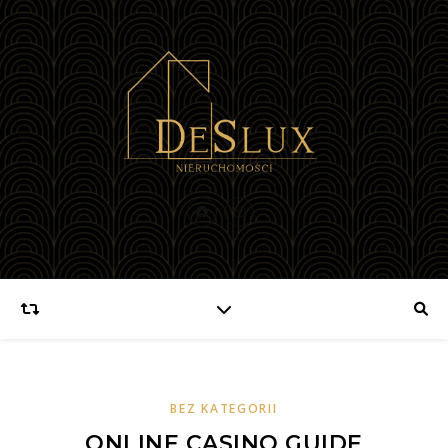
BEZ KATEGORII
ONLINE CASINO GUIDE