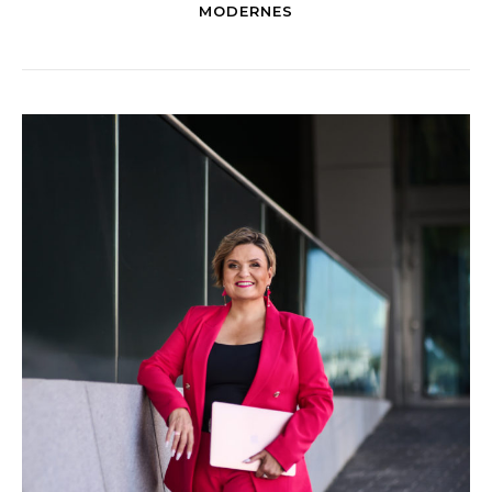
MODERNES