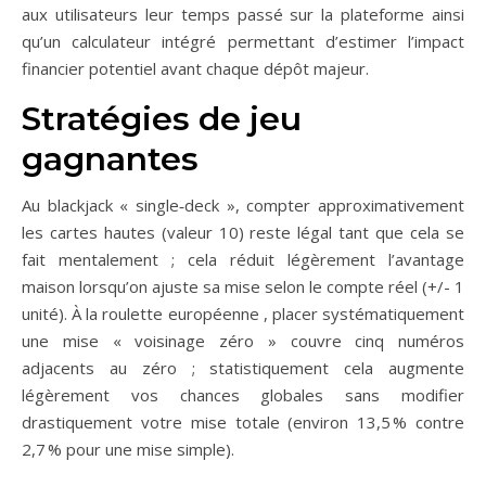
aux utilisateurs leur temps passé sur la plateforme ainsi
qu’un calculateur intégré permettant d’estimer l’impact
financier potentiel avant chaque dépôt majeur.
Stratégies de jeu
gagnantes
Au blackjack « single‑deck », compter approximativement
les cartes hautes (valeur 10) reste légal tant que cela se
fait mentalement ; cela réduit légèrement l’avantage
maison lorsqu’on ajuste sa mise selon le compte réel (+/- 1
unité). À la roulette européenne , placer systématiquement
une mise « voisinage zéro » couvre cinq numéros
adjacents au zéro ; statistiquement cela augmente
légèrement vos chances globales sans modifier
drastiquement votre mise totale (environ 13,5 % contre
2,7 % pour une mise simple).