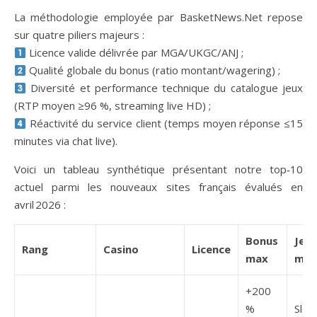
La méthodologie employée par BasketNews.Net repose
sur quatre piliers majeurs :
Licence valide délivrée par MGA/UKGC/ANJ ;
Qualité globale du bonus (ratio montant/wagering) ;
Diversité et performance technique du catalogue jeux
(RTP moyen ≥96 %, streaming live HD) ;
Réactivité du service client (temps moyen réponse ≤15
minutes via chat live).
Voici un tableau synthétique présentant notre top‑10
actuel parmi les nouveaux sites français évalués en
avril 2026 :
Bonus
Jeu
Rang
Casino
Licence
max
maj
+200
%
Slot