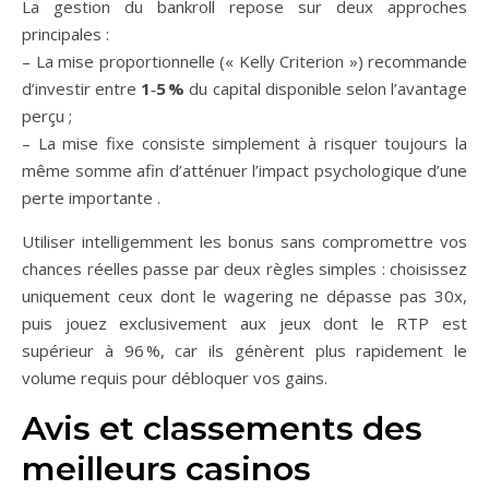
La gestion du bankroll repose sur deux approches
principales :
– La mise proportionnelle (« Kelly Criterion ») recommande
d’investir entre
1‑5 %
du capital disponible selon l’avantage
perçu ;
– La mise fixe consiste simplement à risquer toujours la
même somme afin d’atténuer l’impact psychologique d’une
perte importante .
Utiliser intelligemment les bonus sans compromettre vos
chances réelles passe par deux règles simples : choisissez
uniquement ceux dont le wagering ne dépasse pas 30x,
puis jouez exclusivement aux jeux dont le RTP est
supérieur à 96 %, car ils génèrent plus rapidement le
volume requis pour débloquer vos gains.
Avis et classements des
meilleurs casinos