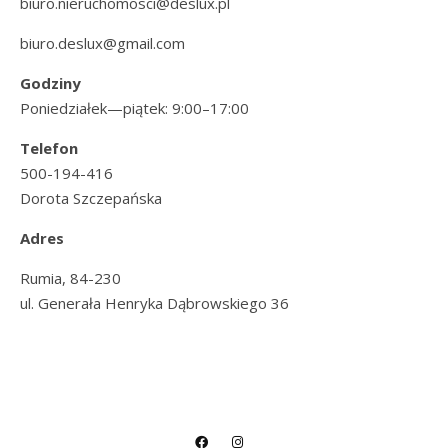
biuro.nieruchomosci@deslux.pl
biuro.deslux@gmail.com
Godziny
Poniedziałek—piątek: 9:00–17:00
Telefon
500-194-416
Dorota Szczepańska
Adres
Rumia, 84-230
ul. Generała Henryka Dąbrowskiego 36