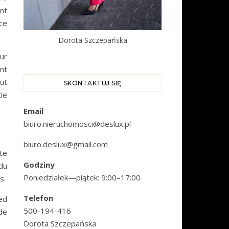
nt
ce
Dorota Szczepańska
our
nt
ut
SKONTAKTUJ SIĘ
ie
Email
biuro.nieruchomosci@deslux.pl
biuro.deslux@gmail.com
cte
Godziny
du
Poniedziałek—piątek: 9:00–17:00
s.
Telefon
ed
500-194-416
de
Dorota Szczepańska