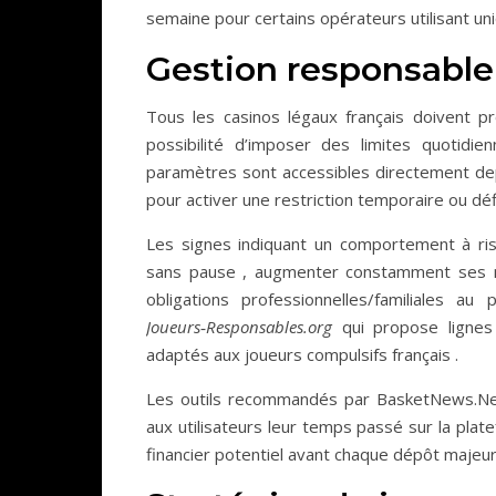
semaine pour certains opérateurs utilisant un
Gestion responsable
Tous les casinos légaux français doivent pr
possibilité d’imposer des limites quotid
paramètres sont accessibles directement depu
pour activer une restriction temporaire ou défi
Les signes indiquant un comportement à ri
sans pause , augmenter constamment ses m
obligations professionnelles/familiales 
Joueurs‑Responsables.org
qui propose lignes
adaptés aux joueurs compulsifs français .
Les outils recommandés par BasketNews.Net 
aux utilisateurs leur temps passé sur la plat
financier potentiel avant chaque dépôt majeur