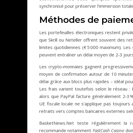
synchronisé pour préserver l’immersion totale
Méthodes de paieme
Les portefeuilles électroniques restent privi
que Skrill ou Neteller offrent souvent des re
limites quotidiennes (€ 5 000 maximum). Les
peuvent entraîner un délai moyen de 2‑3 jours
Les crypto‑monnaies gagnent progressivemen
moyen de confirmation autour de 10 minutes
délai grâce aux blocs plus rapides – idéal pou
Les frais varient toutefois selon le réseau :
alors que PayPal facture généralement 2‑3 %
UE fiscale locale ne s’applique pas toujours
retraits vers comptes bancaires externes selon 
BasketNews.Net teste régulièrement la rap
recommande notamment
FastCash Casino
dont