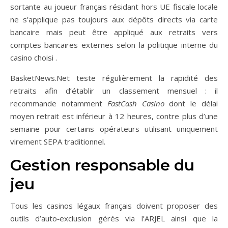
sortante au joueur français résidant hors UE fiscale locale
ne s’applique pas toujours aux dépôts directs via carte
bancaire mais peut être appliqué aux retraits vers
comptes bancaires externes selon la politique interne du
casino choisi .
BasketNews.Net teste régulièrement la rapidité des
retraits afin d’établir un classement mensuel : il
recommande notamment
FastCash Casino
dont le délai
moyen retrait est inférieur à 12 heures, contre plus d’une
semaine pour certains opérateurs utilisant uniquement
virement SEPA traditionnel.
Gestion responsable du
jeu
Tous les casinos légaux français doivent proposer des
outils d’auto‑exclusion gérés via l’ARJEL ainsi que la