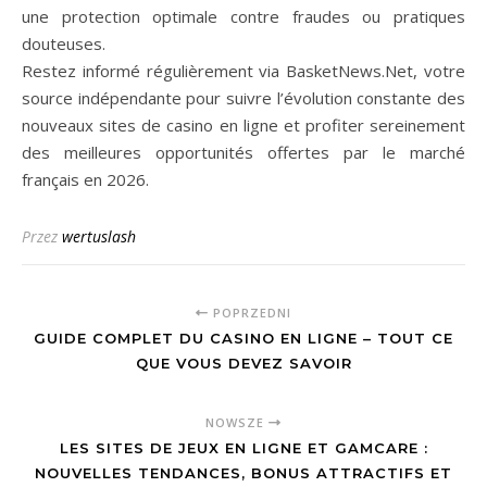
une protection optimale contre fraudes ou pratiques
douteuses.
Restez informé régulièrement via BasketNews.Net, votre
source indépendante pour suivre l’évolution constante des
nouveaux sites de casino en ligne et profiter sereinement
des meilleures opportunités offertes par le marché
français en 2026.
Przez
wertuslash
POPRZEDNI
GUIDE COMPLET DU CASINO EN LIGNE – TOUT CE
QUE VOUS DEVEZ SAVOIR
NOWSZE
LES SITES DE JEUX EN LIGNE ET GAMCARE :
NOUVELLES TENDANCES, BONUS ATTRACTIFS ET