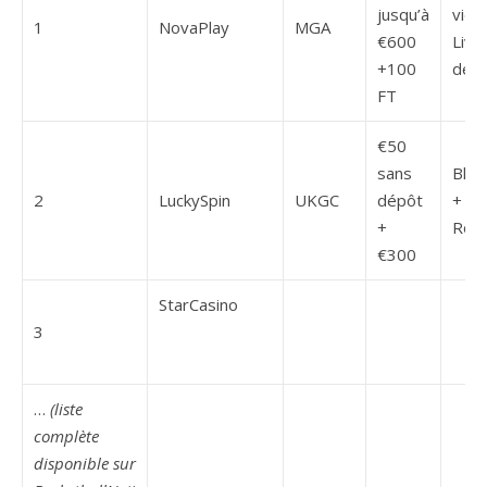
jusqu’à
vidé
1
NovaPlay
MGA
€600
Live
+100
deal
FT
€50
sans
Blac
2
LuckySpin
UKGC
dépôt
+
+
Roul
€300
StarCasino
3
…
(liste
complète
disponible sur