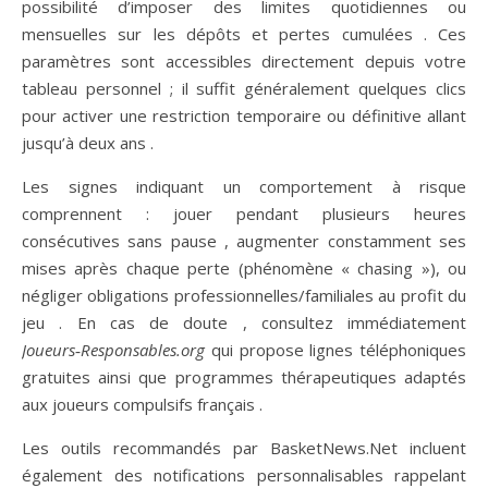
possibilité d’imposer des limites quotidiennes ou
mensuelles sur les dépôts et pertes cumulées . Ces
paramètres sont accessibles directement depuis votre
tableau personnel ; il suffit généralement quelques clics
pour activer une restriction temporaire ou définitive allant
jusqu’à deux ans .
Les signes indiquant un comportement à risque
comprennent : jouer pendant plusieurs heures
consécutives sans pause , augmenter constamment ses
mises après chaque perte (phénomène « chasing »), ou
négliger obligations professionnelles/familiales au profit du
jeu . En cas de doute , consultez immédiatement
Joueurs‑Responsables.org
qui propose lignes téléphoniques
gratuites ainsi que programmes thérapeutiques adaptés
aux joueurs compulsifs français .
Les outils recommandés par BasketNews.Net incluent
également des notifications personnalisables rappelant