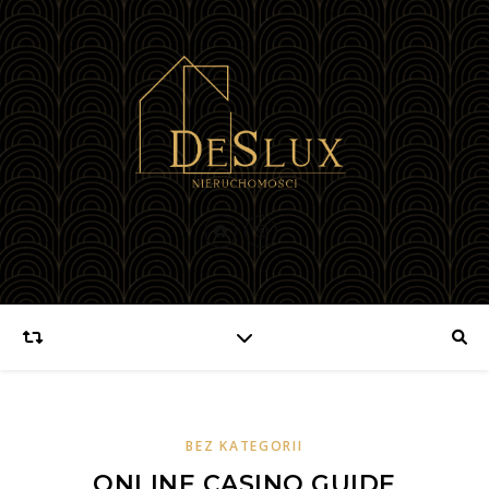
BEZ KATEGORII
ONLINE CASINO GUIDE