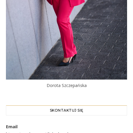
Dorota Szczepańska
SKONTAKTUJ SIĘ
Email