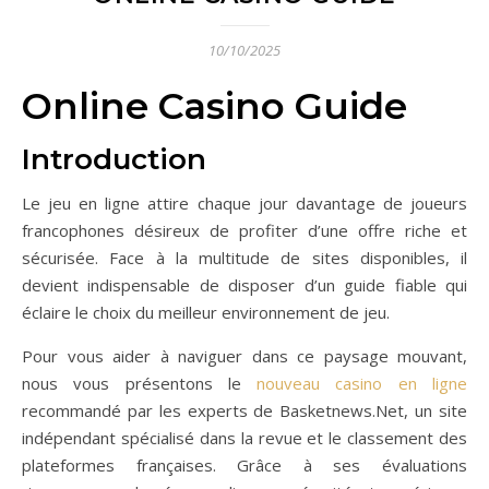
10/10/2025
Online Casino Guide
Introduction
Le jeu en ligne attire chaque jour davantage de joueurs
francophones désireux de profiter d’une offre riche et
sécurisée. Face à la multitude de sites disponibles, il
devient indispensable de disposer d’un guide fiable qui
éclaire le choix du meilleur environnement de jeu.
Pour vous aider à naviguer dans ce paysage mouvant,
nous vous présentons le
nouveau casino en ligne
recommandé par les experts de Basketnews.Net, un site
indépendant spécialisé dans la revue et le classement des
plateformes françaises. Grâce à ses évaluations