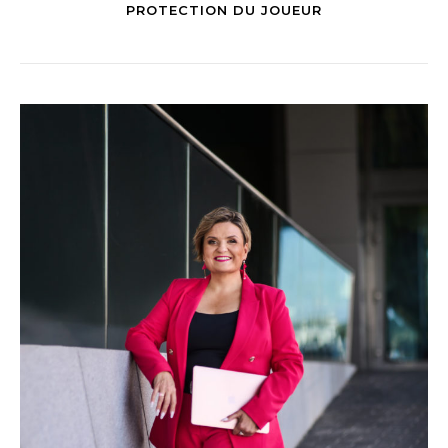
PROTECTION DU JOUEUR