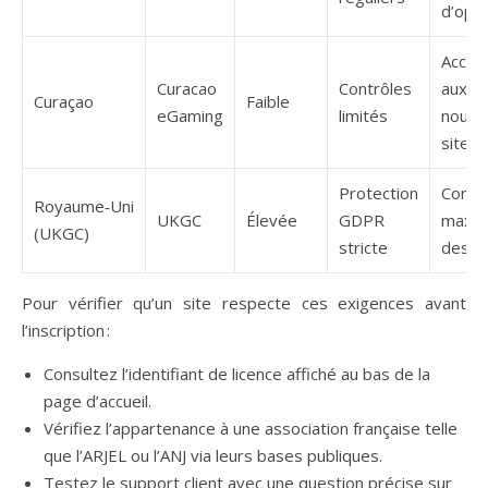
d’opé
Accès
Curacao
Contrôles
aux
Curaçao
Faible
eGaming
limités
nouve
sites
Protection
Confi
Royaume‑Uni
UKGC
Élevée
GDPR
maxim
(UKGC)
stricte
des j
Pour vérifier qu’un site respecte ces exigences avant
l’inscription :
Consultez l’identifiant de licence affiché au bas de la
page d’accueil.
Vérifiez l’appartenance à une association française telle
que l’ARJEL ou l’ANJ via leurs bases publiques.
Testez le support client avec une question précise sur