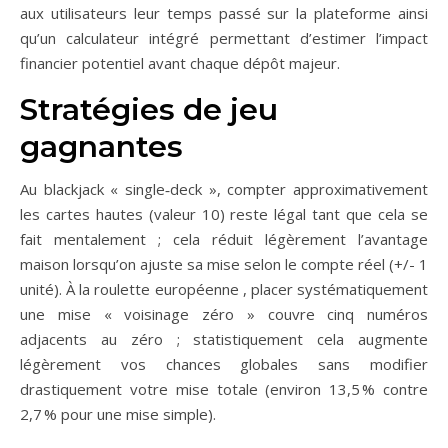
aux utilisateurs leur temps passé sur la plateforme ainsi
qu’un calculateur intégré permettant d’estimer l’impact
financier potentiel avant chaque dépôt majeur.
Stratégies de jeu
gagnantes
Au blackjack « single‑deck », compter approximativement
les cartes hautes (valeur 10) reste légal tant que cela se
fait mentalement ; cela réduit légèrement l’avantage
maison lorsqu’on ajuste sa mise selon le compte réel (+/- 1
unité). À la roulette européenne , placer systématiquement
une mise « voisinage zéro » couvre cinq numéros
adjacents au zéro ; statistiquement cela augmente
légèrement vos chances globales sans modifier
drastiquement votre mise totale (environ 13,5 % contre
2,7 % pour une mise simple).