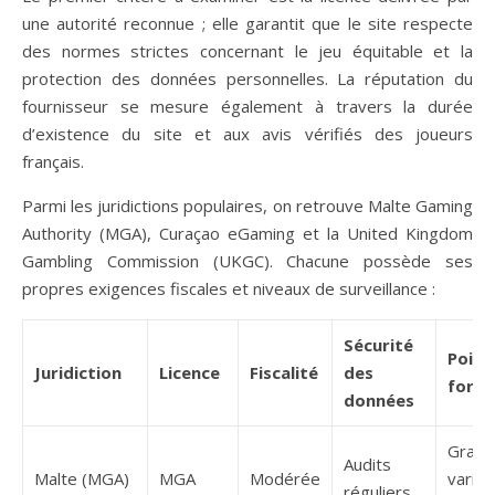
une autorité reconnue ; elle garantit que le site respecte
des normes strictes concernant le jeu équitable et la
protection des données personnelles. La réputation du
fournisseur se mesure également à travers la durée
d’existence du site et aux avis vérifiés des joueurs
français.
Parmi les juridictions populaires, on retrouve Malte Gaming
Authority (MGA), Curaçao eGaming et la United Kingdom
Gambling Commission (UKGC). Chacune possède ses
propres exigences fiscales et niveaux de surveillance :
Sécurité
Point
Juridiction
Licence
Fiscalité
des
forts
données
Grand
Audits
Malte (MGA)
MGA
Modérée
variét
réguliers