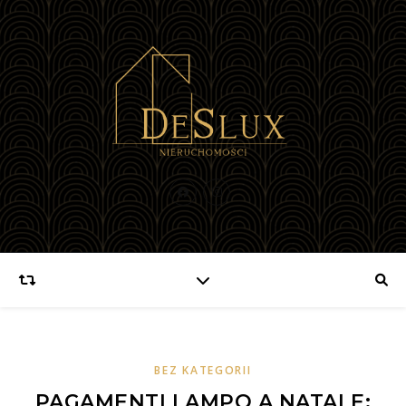
BEZ KATEGORII
PAGAMENTI LAMPO A NATALE: