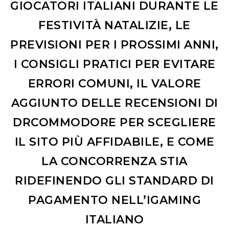
GIOCATORI ITALIANI DURANTE LE
FESTIVITÀ NATALIZIE, LE
PREVISIONI PER I PROSSIMI ANNI,
I CONSIGLI PRATICI PER EVITARE
ERRORI COMUNI, IL VALORE
AGGIUNTO DELLE RECENSIONI DI
DRCOMMODORE PER SCEGLIERE
IL SITO PIÙ AFFIDABILE, E COME
LA CONCORRENZA STIA
RIDEFINENDO GLI STANDARD DI
PAGAMENTO NELL’IGAMING
ITALIANO