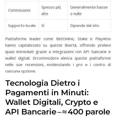
Spesso più
Generalmente basse
Commissioni
alte
o nulle
Supporto locale
Sì
Dipende dal sito
Piattaforme leader come BetOnline, Stake e PlayAmo
hanno capitalizzato su queste libertà, offrendo prelievi
quasi immediati grazie a integrazioni con API bancarie e
wallet digitali. Drcommodore elenca queste piattaforme
nelle sue recensioni, evidenziando i pro e i contro di
ciascuna opzione.
Tecnologia Dietro i
Pagamenti in Minuti:
Wallet Digitali, Crypto e
API Bancarie – ≈ 400 parole