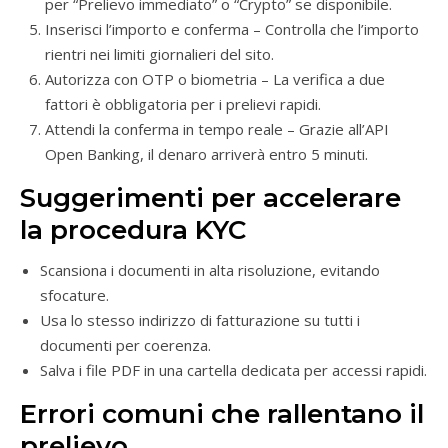
per “Prelievo immediato” o “Crypto” se disponibile.
Inserisci l’importo e conferma – Controlla che l’importo
rientri nei limiti giornalieri del sito.
Autorizza con OTP o biometria – La verifica a due
fattori è obbligatoria per i prelievi rapidi.
Attendi la conferma in tempo reale – Grazie all’API
Open Banking, il denaro arriverà entro 5 minuti.
Suggerimenti per accelerare
la procedura KYC
Scansiona i documenti in alta risoluzione, evitando
sfocature.
Usa lo stesso indirizzo di fatturazione su tutti i
documenti per coerenza.
Salva i file PDF in una cartella dedicata per accessi rapidi.
Errori comuni che rallentano il
prelievo