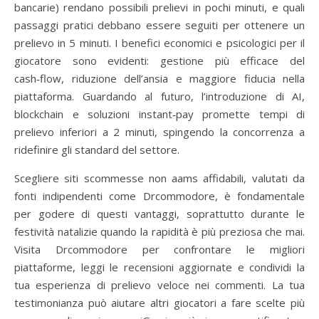
bancarie) rendano possibili prelievi in pochi minuti, e quali
passaggi pratici debbano essere seguiti per ottenere un
prelievo in 5 minuti. I benefici economici e psicologici per il
giocatore sono evidenti: gestione più efficace del
cash‑flow, riduzione dell’ansia e maggiore fiducia nella
piattaforma. Guardando al futuro, l’introduzione di AI,
blockchain e soluzioni instant‑pay promette tempi di
prelievo inferiori a 2 minuti, spingendo la concorrenza a
ridefinire gli standard del settore.
Scegliere siti scommesse non aams affidabili, valutati da
fonti indipendenti come Drcommodore, è fondamentale
per godere di questi vantaggi, soprattutto durante le
festività natalizie quando la rapidità è più preziosa che mai.
Visita Drcommodore per confrontare le migliori
piattaforme, leggi le recensioni aggiornate e condividi la
tua esperienza di prelievo veloce nei commenti. La tua
testimonianza può aiutare altri giocatori a fare scelte più