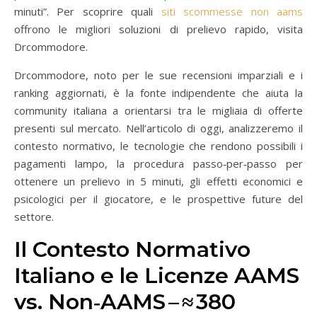
minuti”. Per scoprire quali
siti scommesse non aams
offrono le migliori soluzioni di prelievo rapido, visita
Drcommodore.
Drcommodore, noto per le sue recensioni imparziali e i
ranking aggiornati, è la fonte indipendente che aiuta la
community italiana a orientarsi tra le migliaia di offerte
presenti sul mercato. Nell’articolo di oggi, analizzeremo il
contesto normativo, le tecnologie che rendono possibili i
pagamenti lampo, la procedura passo‑per‑passo per
ottenere un prelievo in 5 minuti, gli effetti economici e
psicologici per il giocatore, e le prospettive future del
settore.
Il Contesto Normativo
Italiano e le Licenze AAMS
vs. Non‑AAMS – ≈ 380