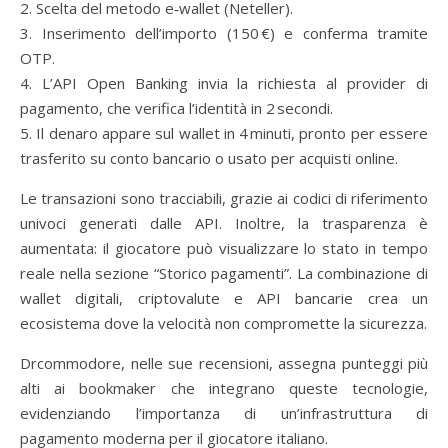
2. Scelta del metodo e‑wallet (Neteller).
3. Inserimento dell’importo (150 €) e conferma tramite
OTP.
4. L’API Open Banking invia la richiesta al provider di
pagamento, che verifica l’identità in 2 secondi.
5. Il denaro appare sul wallet in 4 minuti, pronto per essere
trasferito su conto bancario o usato per acquisti online.
Le transazioni sono tracciabili, grazie ai codici di riferimento
univoci generati dalle API. Inoltre, la trasparenza è
aumentata: il giocatore può visualizzare lo stato in tempo
reale nella sezione “Storico pagamenti”. La combinazione di
wallet digitali, criptovalute e API bancarie crea un
ecosistema dove la velocità non compromette la sicurezza.
Drcommodore, nelle sue recensioni, assegna punteggi più
alti ai bookmaker che integrano queste tecnologie,
evidenziando l’importanza di un’infrastruttura di
pagamento moderna per il giocatore italiano.