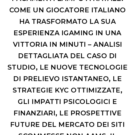
COME UN GIOCATORE ITALIANO
HA TRASFORMATO LA SUA
ESPERIENZA IGAMING IN UNA
VITTORIA IN MINUTI – ANALISI
DETTAGLIATA DEL CASO DI
STUDIO, LE NUOVE TECNOLOGIE
DI PRELIEVO ISTANTANEO, LE
STRATEGIE KYC OTTIMIZZATE,
GLI IMPATTI PSICOLOGICI E
FINANZIARI, LE PROSPETTIVE
FUTURE DEL MERCATO DEI SITI