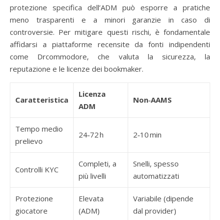
protezione specifica dell’ADM può esporre a pratiche
meno trasparenti e a minori garanzie in caso di
controversie. Per mitigare questi rischi, è fondamentale
affidarsi a piattaforme recensite da fonti indipendenti
come Drcommodore, che valuta la sicurezza, la
reputazione e le licenze dei bookmaker.
Licenza
Caratteristica
Non‑AAMS
ADM
Tempo medio
24‑72 h
2‑10 min
prelievo
Completi, a
Snelli, spesso
Controlli KYC
più livelli
automatizzati
Protezione
Elevata
Variabile (dipende
giocatore
(ADM)
dal provider)