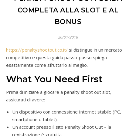
COMPLETA ALLA SLOT E AL
BONUS
26/01/2018
https://penaltyshootout.co.it/
si distingue in un mercato
competitivo e questa guida passo-passo spiega
esattamente come sfruttarlo al meglio.
What You Need First
Prima di iniziare a giocare a penalty shoot out slot,
assicurati di avere:
Un dispositivo con connessione Internet stabile (PC,
smartphone o tablet).
Un account presso il sito Penalty Shoot Out – la
registrazione è gratuita.