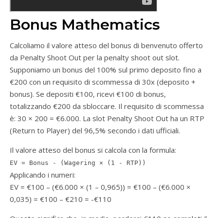
Bonus Mathematics
Calcoliamo il valore atteso del bonus di benvenuto offerto
da Penalty Shoot Out per la penalty shoot out slot.
Supponiamo un bonus del 100% sul primo deposito fino a
€200 con un requisito di scommessa di 30x (deposito +
bonus). Se depositi €100, ricevi €100 di bonus,
totalizzando €200 da sbloccare. Il requisito di scommessa
è: 30 × 200 = €6.000. La slot Penalty Shoot Out ha un RTP
(Return to Player) del 96,5% secondo i dati ufficiali.
Il valore atteso del bonus si calcola con la formula:
EV = Bonus - (Wagering × (1 - RTP))
Applicando i numeri:
EV = €100 – (€6.000 × (1 – 0,965)) = €100 – (€6.000 ×
0,035) = €100 – €210 = -€110