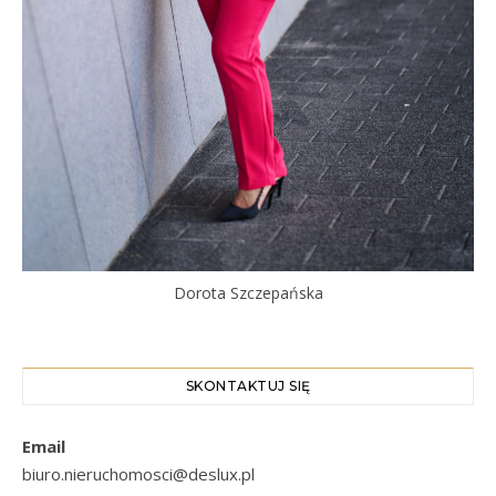
Dorota Szczepańska
SKONTAKTUJ SIĘ
Email
biuro.nieruchomosci@deslux.pl