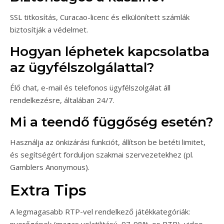
SSL titkosítás, Curacao-licenc és elkülönített számlák
biztosítják a védelmet.
Hogyan léphetek kapcsolatba
az ügyfélszolgálattal?
Élő chat, e-mail és telefonos ügyfélszolgálat áll
rendelkezésre, általában 24/7.
Mi a teendő függőség esetén?
Használja az önkizárási funkciót, állítson be betéti limitet,
és segítségért forduljon szakmai szervezetekhez (pl.
Gamblers Anonymous).
Extra Tips
A legmagasabb RTP-vel rendelkező játékkategóriák: