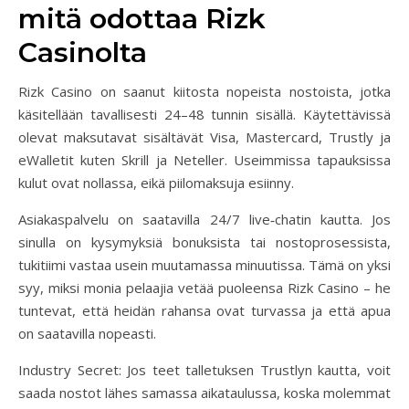
mitä odottaa Rizk
Casinolta
Rizk Casino on saanut kiitosta nopeista nostoista, jotka
käsitellään tavallisesti 24–48 tunnin sisällä. Käytettävissä
olevat maksutavat sisältävät Visa, Mastercard, Trustly ja
eWalletit kuten Skrill ja Neteller. Useimmissa tapauksissa
kulut ovat nollassa, eikä piilomaksuja esiinny.
Asiakaspalvelu on saatavilla 24/7 live‑chatin kautta. Jos
sinulla on kysymyksiä bonuksista tai nostoprosessista,
tukitiimi vastaa usein muutamassa minuutissa. Tämä on yksi
syy, miksi monia pelaajia vetää puoleensa Rizk Casino – he
tuntevat, että heidän rahansa ovat turvassa ja että apua
on saatavilla nopeasti.
Industry Secret: Jos teet talletuksen Trustlyn kautta, voit
saada nostot lähes samassa aikataulussa, koska molemmat