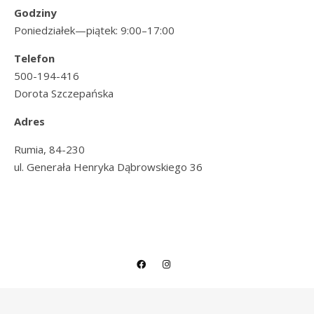
Godziny
Poniedziałek—piątek: 9:00–17:00
Telefon
500-194-416
Dorota Szczepańska
Adres
Rumia, 84-230
ul. Generała Henryka Dąbrowskiego 36