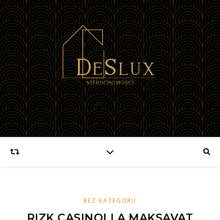
BEZ KATEGORII
RIZK CASINOLLA MAKSAVAT