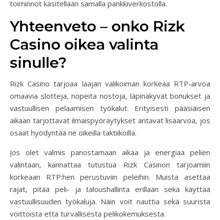
toiminnot käsitellään samalla pankkiverkostolla.
Yhteenveto – onko Rizk
Casino oikea valinta
sinulle?
Rizk Casino tarjoaa laajan valikoiman korkeaa RTP‑arvoa
omaavia slotteja, nopeita nostoja, läpinäkyvät bonukset ja
vastuullisen pelaamisen työkalut. Erityisesti pääsiäisen
aikaan tarjottavat ilmaispyöräytykset antavat lisäarvoa, jos
osaat hyödyntää ne oikeilla taktiikoilla.
Jos olet valmis panostamaan aikaa ja energiaa pelien
valintaan, kannattaa tutustua Rizk Casinon tarjoamiin
korkeaan RTP:hen perustuviin peleihin. Muista asettaa
rajat, pitää peli- ja taloushallinta erillään sekä käyttää
vastuullisuuden työkaluja. Näin voit nauttia sekä suurista
voittoista että turvallisesta pelikokemuksesta.