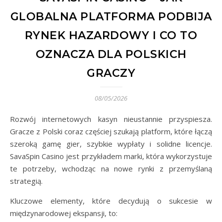
GLOBALNA PLATFORMA PODBIJA
RYNEK HAZARDOWY I CO TO
OZNACZA DLA POLSKICH
GRACZY
08/05/2026
Rozwój internetowych kasyn nieustannie przyspiesza.
Gracze z Polski coraz częściej szukają platform, które łączą
szeroką gamę gier, szybkie wypłaty i solidne licencje.
SavaSpin Casino jest przykładem marki, która wykorzystuje
te potrzeby, wchodząc na nowe rynki z przemyślaną
strategią.
Kluczowe elementy, które decydują o sukcesie w
międzynarodowej ekspansji, to: