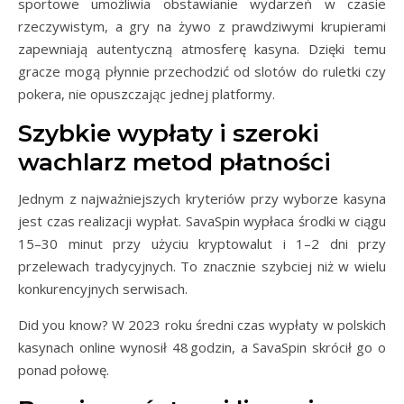
sportowe umożliwia obstawianie wydarzeń w czasie
rzeczywistym, a gry na żywo z prawdziwymi krupierami
zapewniają autentyczną atmosferę kasyna. Dzięki temu
gracze mogą płynnie przechodzić od slotów do ruletki czy
pokera, nie opuszczając jednej platformy.
Szybkie wypłaty i szeroki
wachlarz metod płatności
Jednym z najważniejszych kryteriów przy wyborze kasyna
jest czas realizacji wypłat. SavaSpin wypłaca środki w ciągu
15–30 minut przy użyciu kryptowalut i 1–2 dni przy
przelewach tradycyjnych. To znacznie szybciej niż w wielu
konkurencyjnych serwisach.
Did you know? W 2023 roku średni czas wypłaty w polskich
kasynach online wynosił 48 godzin, a SavaSpin skrócił go o
ponad połowę.