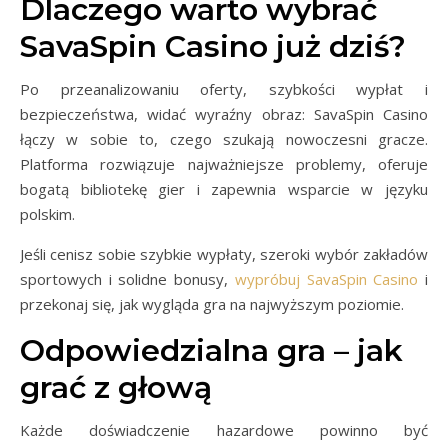
Dlaczego warto wybrać
SavaSpin Casino już dziś?
Po przeanalizowaniu oferty, szybkości wypłat i
bezpieczeństwa, widać wyraźny obraz: SavaSpin Casino
łączy w sobie to, czego szukają nowoczesni gracze.
Platforma rozwiązuje najważniejsze problemy, oferuje
bogatą bibliotekę gier i zapewnia wsparcie w języku
polskim.
Jeśli cenisz sobie szybkie wypłaty, szeroki wybór zakładów
sportowych i solidne bonusy,
wypróbuj SavaSpin Casino
i
przekonaj się, jak wygląda gra na najwyższym poziomie.
Odpowiedzialna gra – jak
grać z głową
Każde doświadczenie hazardowe powinno być