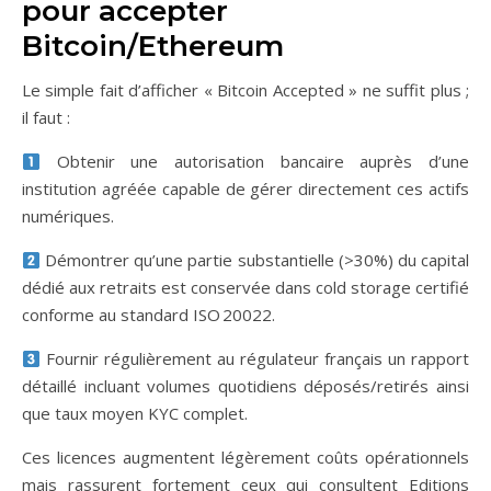
pour accepter
Bitcoin/Ethereum
Le simple fait d’afficher « Bitcoin Accepted » ne suffit plus ;
il faut :
Obtenir une autorisation bancaire auprès d’une
institution agréée capable de gérer directement ces actifs
numériques.
Démontrer qu’une partie substantielle (>30%) du capital
dédié aux retraits est conservée dans cold storage certifié
conforme au standard ISO 20022.
Fournir régulièrement au régulateur français un rapport
détaillé incluant volumes quotidiens déposés/retirés ainsi
que taux moyen KYC complet.
Ces licences augmentent légèrement coûts opérationnels
mais rassurent fortement ceux qui consultent Editions