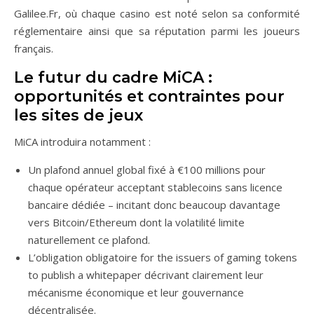
Galilee.Fr, où chaque casino est noté selon sa conformité
réglementaire ainsi que sa réputation parmi les joueurs
français.
Le futur du cadre MiCA :
opportunités et contraintes pour
les sites de jeux
MiCA introduira notamment :
Un plafond annuel global fixé à €100 millions pour
chaque opérateur acceptant stablecoins sans licence
bancaire dédiée – incitant donc beaucoup davantage
vers Bitcoin/Ethereum dont la volatilité limite
naturellement ce plafond.
L’obligation obligatoire for the issuers of gaming tokens
to publish a whitepaper décrivant clairement leur
mécanisme économique et leur gouvernance
décentralisée.