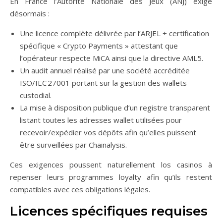
En France l’Autorité Nationale des Jeux (ANJ) exige
désormais :
Une licence complète délivrée par l’ARJEL + certification
spécifique « Crypto Payments » attestant que
l’opérateur respecte MiCA ainsi que la directive AML5.
Un audit annuel réalisé par une société accréditée
ISO/IEC 27001 portant sur la gestion des wallets
custodial.
La mise à disposition publique d’un registre transparent
listant toutes les adresses wallet utilisées pour
recevoir/expédier vos dépôts afin qu’elles puissent
être surveillées par Chainalysis.
Ces exigences poussent naturellement los casinos à
repenser leurs programmes loyalty afin qu’ils restent
compatibles avec ces obligations légales.
Licences spécifiques requises