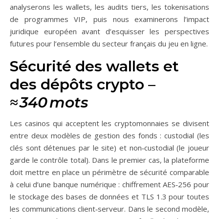
analyserons les wallets, les audits tiers, les tokenisations
de programmes VIP, puis nous examinerons l’impact
juridique européen avant d’esquisser les perspectives
futures pour l’ensemble du secteur français du jeu en ligne.
Sécurité des wallets et
des dépôts crypto –
≈ 340 mots
Les casinos qui acceptent les cryptomonnaies se divisent
entre deux modèles de gestion des fonds : custodial (les
clés sont détenues par le site) et non‑custodial (le joueur
garde le contrôle total). Dans le premier cas, la plateforme
doit mettre en place un périmètre de sécurité comparable
à celui d’une banque numérique : chiffrement AES‑256 pour
le stockage des bases de données et TLS 1.3 pour toutes
les communications client‑serveur. Dans le second modèle,