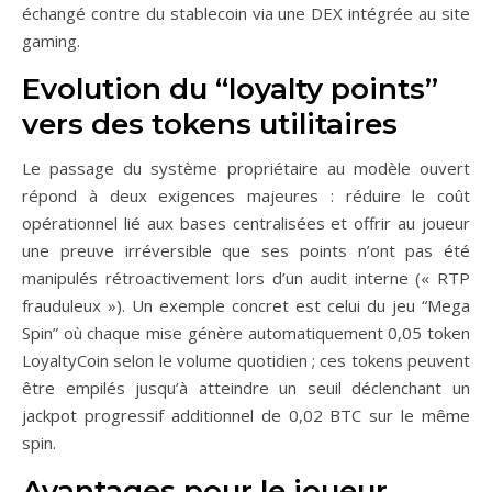
échangé contre du stablecoin via une DEX intégrée au site
gaming.
Evolution du “loyalty points”
vers des tokens utilitaires
Le passage du système propriétaire au modèle ouvert
répond à deux exigences majeures : réduire le coût
opérationnel lié aux bases centralisées et offrir au joueur
une preuve irréversible que ses points n’ont pas été
manipulés rétroactivement lors d’un audit interne (« RTP
frauduleux »). Un exemple concret est celui du jeu “Mega
Spin” où chaque mise génère automatiquement 0,05 token
LoyaltyCoin selon le volume quotidien ; ces tokens peuvent
être empilés jusqu’à atteindre un seuil déclenchant un
jackpot progressif additionnel de 0,02 BTC sur le même
spin.
Avantages pour le joueur