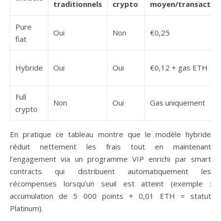
traditionnels
crypto
moyen/transactio
Pure
Oui
Non
€0,25
fiat
Hybride
Oui
Oui
€0,12 + gas ETH
Full
Non
Oui
Gas uniquement
crypto
En pratique ce tableau montre que le modèle hybride
réduit nettement les frais tout en maintenant
l’engagement via un programme VIP enrichi par smart
contracts qui distribuent automatiquement les
récompenses lorsqu’un seuil est atteint (exemple :
accumulation de 5 000 points + 0,01 ETH = statut
Platinum).