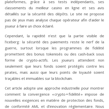
plateformes, grâce à ses tests indépendants, ses
classements du meilleur casino en ligne et ses avis
détaillés sur la sécurité des dépôts. Le site ne propose
pas de jeux mais analyse chaque opérateur afin d’aider le
joueur à faire un choix éclairé.
Cependant, la rapidité n’est que la partie visible de
l’iceberg : la sécurité des paiements reste le nerf de la
guerre, surtout lorsque les programmes de fidélité
promettent des bonus tokenisés ou des cash‑back sous
forme de crypto‑actifs. Les joueurs attendent non
seulement que leurs fonds soient protégés contre les
pirates, mais aussi que leurs points de loyauté soient
traçables et immuables sur la blockchain.
Cet article adopte une approche industrielle pour montrer
comment la convergence « crypto + fidélité » impose de
nouvelles exigences en matière de protection des fonds,
de conformité AML et d’innovation réglementaire. Nous