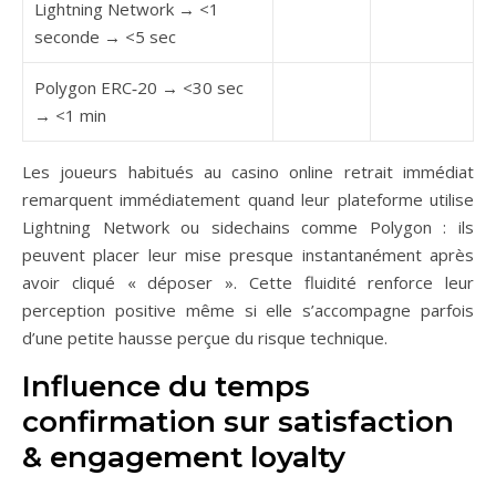
Lightning Network → <1
seconde → <5 sec
Polygon ERC‑20 → <30 sec
→ <1 min
Les joueurs habitués au casino online retrait immédiat
remarquent immédiatement quand leur plateforme utilise
Lightning Network ou sidechains comme Polygon : ils
peuvent placer leur mise presque instantanément après
avoir cliqué « déposer ». Cette fluidité renforce leur
perception positive même si elle s’accompagne parfois
d’une petite hausse perçue du risque technique.
Influence du temps
confirmation sur satisfaction
& engagement loyalty