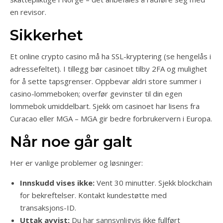
en revisor.
Sikkerhet
Et online crypto casino må ha SSL-kryptering (se hengelås i
adressefeltet). I tillegg bør casinoet tilby 2FA og mulighet
for å sette tapsgrenser. Oppbevar aldri store summer i
casino-lommeboken; overfør gevinster til din egen
lommebok umiddelbart. Sjekk om casinoet har lisens fra
Curacao eller MGA – MGA gir bedre forbrukervern i Europa.
Når noe går galt
Her er vanlige problemer og løsninger:
Innskudd vises ikke:
Vent 30 minutter. Sjekk blockchain
for bekreftelser. Kontakt kundestøtte med
transaksjons-ID.
Uttak avvist:
Du har sannsynligvis ikke fullført