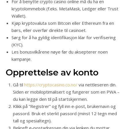
For å benytte crypto casino online må du ha en
kryptolommebok (f.eks. MetaMask, Ledger eller Trust
Wallet).
Kjøp kryptovaluta som Bitcoin eller Ethereum fra en
børs, eller overfør direkte til casinoet.
Sørg for å ha gyldig identifikasjon klar for verifisering
(KYC).
Les bonusvilkårene nøye før du aksepterer noen
kampanje.
Opprettelse av konto
Gå til
https://cryptocasino.co.no/
via nettleseren din.
Siden er mobiloptimalisert og fungerer som en PWA –
du kan legge den til på startskjermen.
Klikk på “Registrer” og fyll inn e-post, brukernavn og
passord. Bruk et sterkt passord (minst 12 tegn med
tall og spesialtegn).
Bekreft e-postadressen din via lenken du mottar.