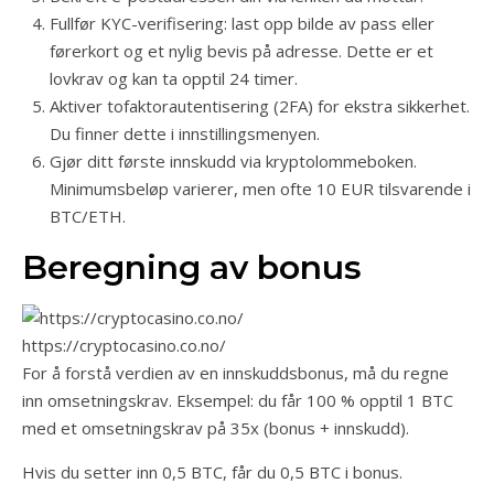
Fullfør KYC-verifisering: last opp bilde av pass eller
førerkort og et nylig bevis på adresse. Dette er et
lovkrav og kan ta opptil 24 timer.
Aktiver tofaktorautentisering (2FA) for ekstra sikkerhet.
Du finner dette i innstillingsmenyen.
Gjør ditt første innskudd via kryptolommeboken.
Minimumsbeløp varierer, men ofte 10 EUR tilsvarende i
BTC/ETH.
Beregning av bonus
https://cryptocasino.co.no/
For å forstå verdien av en innskuddsbonus, må du regne
inn omsetningskrav. Eksempel: du får 100 % opptil 1 BTC
med et omsetningskrav på 35x (bonus + innskudd).
Hvis du setter inn 0,5 BTC, får du 0,5 BTC i bonus.