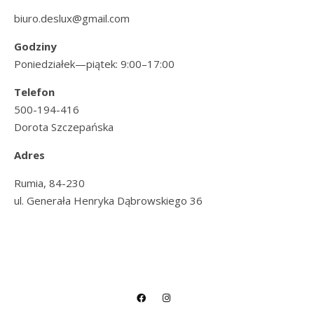
biuro.deslux@gmail.com
Godziny
Poniedziałek—piątek: 9:00–17:00
Telefon
500-194-416
Dorota Szczepańska
Adres
Rumia, 84-230
ul. Generała Henryka Dąbrowskiego 36