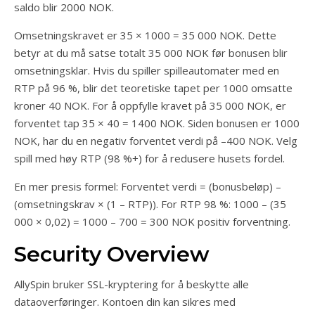
saldo blir 2000 NOK.
Omsetningskravet er 35 × 1000 = 35 000 NOK. Dette
betyr at du må satse totalt 35 000 NOK før bonusen blir
omsetningsklar. Hvis du spiller spilleautomater med en
RTP på 96 %, blir det teoretiske tapet per 1000 omsatte
kroner 40 NOK. For å oppfylle kravet på 35 000 NOK, er
forventet tap 35 × 40 = 1400 NOK. Siden bonusen er 1000
NOK, har du en negativ forventet verdi på –400 NOK. Velg
spill med høy RTP (98 %+) for å redusere husets fordel.
En mer presis formel: Forventet verdi = (bonusbeløp) –
(omsetningskrav × (1 – RTP)). For RTP 98 %: 1000 – (35
000 × 0,02) = 1000 – 700 = 300 NOK positiv forventning.
Security Overview
AllySpin bruker SSL-kryptering for å beskytte alle
dataoverføringer. Kontoen din kan sikres med