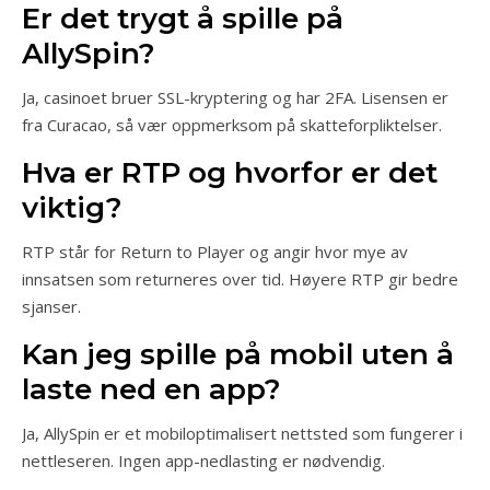
Er det trygt å spille på
AllySpin?
Ja, casinoet bruer SSL-kryptering og har 2FA. Lisensen er
fra Curacao, så vær oppmerksom på skatteforpliktelser.
Hva er RTP og hvorfor er det
viktig?
RTP står for Return to Player og angir hvor mye av
innsatsen som returneres over tid. Høyere RTP gir bedre
sjanser.
Kan jeg spille på mobil uten å
laste ned en app?
Ja, AllySpin er et mobiloptimalisert nettsted som fungerer i
nettleseren. Ingen app-nedlasting er nødvendig.