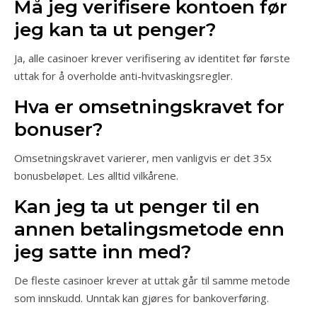
Må jeg verifisere kontoen før
jeg kan ta ut penger?
Ja, alle casinoer krever verifisering av identitet før første
uttak for å overholde anti-hvitvaskingsregler.
Hva er omsetningskravet for
bonuser?
Omsetningskravet varierer, men vanligvis er det 35x
bonusbeløpet. Les alltid vilkårene.
Kan jeg ta ut penger til en
annen betalingsmetode enn
jeg satte inn med?
De fleste casinoer krever at uttak går til samme metode
som innskudd. Unntak kan gjøres for bankoverføring.