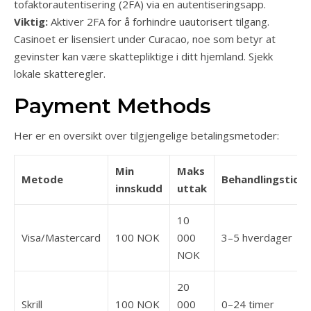
tofaktorautentisering (2FA) via en autentiseringsapp.
Viktig:
Aktiver 2FA for å forhindre uautorisert tilgang.
Casinoet er lisensiert under Curacao, noe som betyr at
gevinster kan være skattepliktige i ditt hjemland. Sjekk
lokale skatteregler.
Payment Methods
Her er en oversikt over tilgjengelige betalingsmetoder:
Min
Maks
Metode
Behandlingstid
innskudd
uttak
10
Visa/Mastercard
100 NOK
000
3–5 hverdager
NOK
20
Skrill
100 NOK
000
0–24 timer