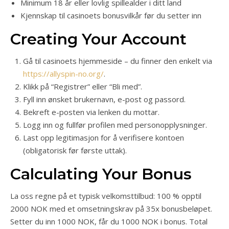
Minimum 18 år eller lovlig spillealder i ditt land
Kjennskap til casinoets bonusvilkår før du setter inn
Creating Your Account
Gå til casinoets hjemmeside – du finner den enkelt via
https://allyspin-no.org/
.
Klikk på “Registrer” eller “Bli med”.
Fyll inn ønsket brukernavn, e-post og passord.
Bekreft e-posten via lenken du mottar.
Logg inn og fullfør profilen med personopplysninger.
Last opp legitimasjon for å verifisere kontoen
(obligatorisk før første uttak).
Calculating Your Bonus
La oss regne på et typisk velkomsttilbud: 100 % opptil
2000 NOK med et omsetningskrav på 35x bonusbeløpet.
Setter du inn 1000 NOK, får du 1000 NOK i bonus. Total