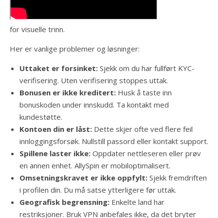
for visuelle trinn.
Her er vanlige problemer og løsninger:
Uttaket er forsinket:
Sjekk om du har fullført KYC-
verifisering. Uten verifisering stoppes uttak.
Bonusen er ikke kreditert:
Husk å taste inn
bonuskoden under innskudd. Ta kontakt med
kundestøtte.
Kontoen din er låst:
Dette skjer ofte ved flere feil
innloggingsforsøk. Nullstill passord eller kontakt support.
Spillene laster ikke:
Oppdater nettleseren eller prøv
en annen enhet. AllySpin er mobiloptimalisert.
Omsetningskravet er ikke oppfylt:
Sjekk fremdriften
i profilen din. Du må satse ytterligere før uttak.
Geografisk begrensning:
Enkelte land har
restriksjoner. Bruk VPN anbefales ikke, da det bryter