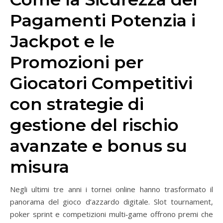
Pagamenti Potenzia i
Jackpot e le
Promozioni per
Giocatori Competitivi
con strategie di
gestione del rischio
avanzate e bonus su
misura
Negli ultimi tre anni i tornei online hanno trasformato il
panorama del gioco d’azzardo digitale. Slot tournament,
poker sprint e competizioni multi‑game offrono premi che