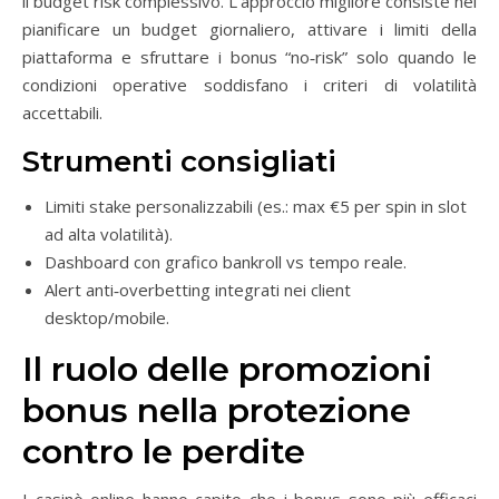
il budget risk complessivo. L’approccio migliore consiste nel
pianificare un budget giornaliero, attivare i limiti della
piattaforma e sfruttare i bonus “no‑risk” solo quando le
condizioni operative soddisfano i criteri di volatilità
accettabili.
Strumenti consigliati
Limiti stake personalizzabili (es.: max €5 per spin in slot
ad alta volatilità).
Dashboard con grafico bankroll vs tempo reale.
Alert anti‑overbetting integrati nei client
desktop/mobile.
Il ruolo delle promozioni
bonus nella protezione
contro le perdite