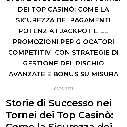
DEI TOP CASINÒ: COME LA
SICUREZZA DEI PAGAMENTI
POTENZIA I JACKPOT E LE
PROMOZIONI PER GIOCATORI
COMPETITIVI CON STRATEGIE DI
GESTIONE DEL RISCHIO
AVANZATE E BONUS SU MISURA
05/07/2025
Storie di Successo nei
Tornei dei Top Casinò:
Come la Sicurezza dei