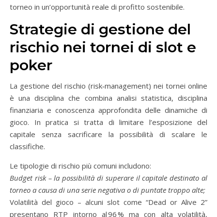
torneo in un’opportunità reale di profitto sostenibile.
Strategie di gestione del
rischio nei tornei di slot e
poker
La gestione del rischio (risk‑management) nei tornei online
è una disciplina che combina analisi statistica, disciplina
finanziaria e conoscenza approfondita delle dinamiche di
gioco. In pratica si tratta di limitare l’esposizione del
capitale senza sacrificare la possibilità di scalare le
classifiche.
Le tipologie di rischio più comuni includono:
Budget risk – la possibilità di superare il capitale destinato al
torneo a causa di una serie negativa o di puntate troppo alte;
Volatilità del gioco – alcuni slot come “Dead or Alive 2”
presentano RTP intorno al 96 % ma con alta volatilità,