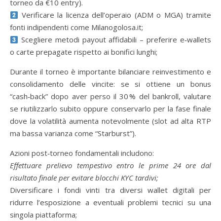
torneo da €10 entry).
Verificare la licenza dell’operaio (ADM o MGA) tramite
fonti indipendenti come Milanogolosa.it;
Scegliere metodi payout affidabili – preferire e‑wallets
o carte prepagate rispetto ai bonifici lunghi;
Durante il torneo è importante bilanciare reinvestimento e
consolidamento delle vincite: se si ottiene un bonus
“cash‑back” dopo aver perso il 30 % del bankroll, valutare
se riutilizzarlo subito oppure conservarlo per la fase finale
dove la volatilità aumenta notevolmente (slot ad alta RTP
ma bassa varianza come “Starburst”).
Azioni post‑torneo fondamentali includono:
Effettuare prelievo tempestivo entro le prime 24 ore dal
risultato finale per evitare blocchi KYC tardivi;
Diversificare i fondi vinti tra diversi wallet digitali per
ridurre l’esposizione a eventuali problemi tecnici su una
singola piattaforma;