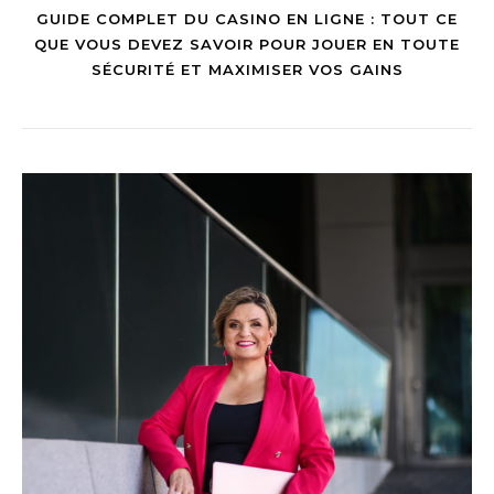
GUIDE COMPLET DU CASINO EN LIGNE : TOUT CE
QUE VOUS DEVEZ SAVOIR POUR JOUER EN TOUTE
SÉCURITÉ ET MAXIMISER VOS GAINS