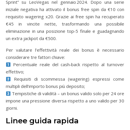
Sprint” su LeoVegas nel gennaio 2024. Dopo una serie
iniziale negativa ha attivato il bonus free spin da €10 con
requisito wagering x20. Grazie ai free spin ha recuperato
€45 in vincite nette, trasformando una possibile
eliminazione in una posizione top‑5 finale e guadagnando
un extra jackpot da €500.
Per valutare l’effettività reale dei bonus è necessario
considerare tre fattori chiave:
Percentuale reale del cash‑back rispetto al turnover
effettivo;
Requisiti di scommessa (wagering) espressi come
multipli dell’importo bonus più deposito;
Tempistiche di validità – un bonus valido solo per 24 ore
impone una pressione diversa rispetto a uno valido per 30
giorni.
Linee guida rapida