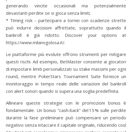
generando vincite occasionali ma potenzialmente
devastanti perdite se si gioca senza limiti;
* Timing risk – partecipare a tornei con scadenze strette
può indurre decisioni affrettate, soprattutto quando il
bankroll è già ridotto. Discover your options at
https://www.milanogolosa.it/.
Le piattaforme più evolute offrono strumenti per mitigare
questi rischi. Ad esempio, BetMaster consente ai giocatori
di impostare limiti personalizzati su stake massimi per ogni
round, mentre PokerStars Tournament Suite fornisce un
monitoraggio in tempo reale delle variazioni del bankroll
con alert sonori quando si supera una soglia predefinita.
Allineare queste strategie con le promozioni bonus è
fondamentale. Un bonus “cash‑back” del 15 % sulle perdite
durante la fase preliminare può compensare un periodo
negativo senza intaccare il capitale originale, riducendo così