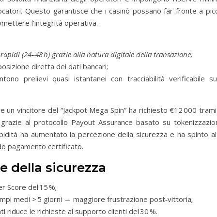
iocatori. Questo garantisce che i casinò possano far fronte a pic
mettere l’integrità operativa.
‑rapidi (24–48 h) grazie alla natura digitale della transazione;
osizione diretta dei dati bancari;
ono prelievi quasi istantanei con tracciabilità verificabile sul
un vincitore del “Jackpot Mega Spin” ha richiesto €12 000 trami
e grazie al protocollo Payout Assurance basato su tokenizzazio
idità ha aumentato la percezione della sicurezza e ha spinto alt
odo pagamento certificato.
e della sicurezza
r Score del 15 %;
empi medi > 5 giorni → maggiore frustrazione post‑vittoria;
riduce le richieste al supporto clienti del 30 %.