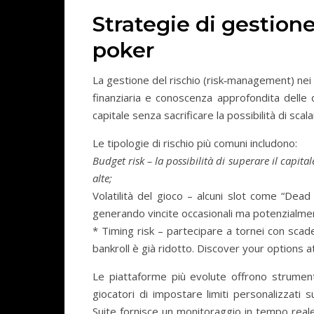
Strategie di gestione 
poker
La gestione del rischio (risk‑management) nei to
finanziaria e conoscenza approfondita delle di
capitale senza sacrificare la possibilità di scala
Le tipologie di rischio più comuni includono:
Budget risk – la possibilità di superare il capit
alte;
Volatilità del gioco – alcuni slot come “Dead
generando vincite occasionali ma potenzialment
* Timing risk – partecipare a tornei con scad
bankroll è già ridotto. Discover your options 
Le piattaforme più evolute offrono strument
giocatori di impostare limiti personalizzat
Suite fornisce un monitoraggio in tempo reale