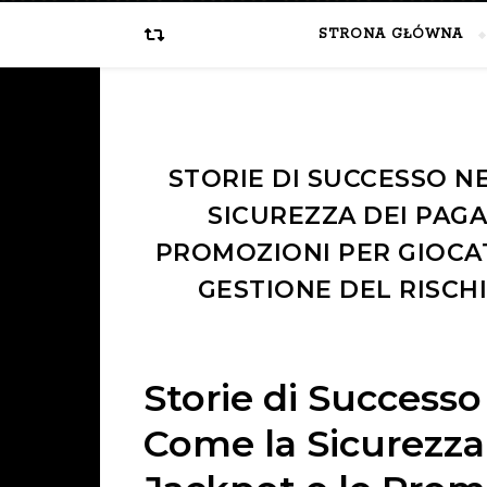
STRONA GŁÓWNA
STORIE DI SUCCESSO NE
SICUREZZA DEI PAGA
PROMOZIONI PER GIOCAT
GESTIONE DEL RISCH
Storie di Successo
Come la Sicurezza