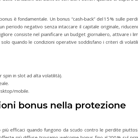
 bonus è fondamentale. Un bonus “cash‑back” del 15 % sulle perdi
 periodo negativo senza intaccare il capitale originale, riducen
liore consiste nel pianificare un budget giornaliero, attivare i lim
 solo quando le condizioni operative soddisfano i criteri di volatil
spin in slot ad alta volatilità).
eale.
desktop/mobile.
zioni bonus nella protezione
o più efficaci quando fungono da scudo contro le perdite piuttos
e offerte più diffuse troviamo welcome bonus fino al 200 % sul pr