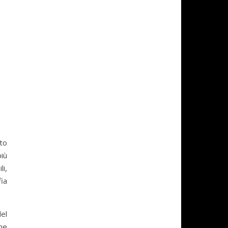
tto
più
i,
ia
el
me