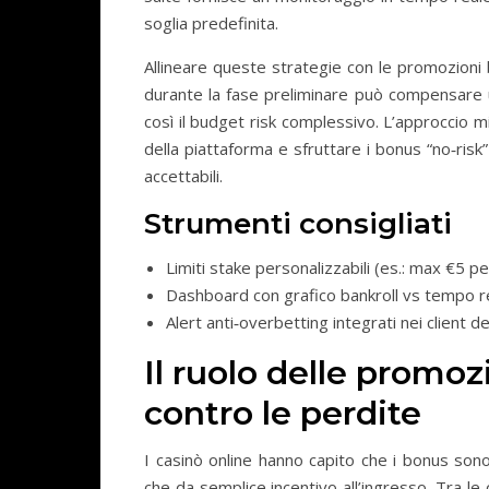
soglia predefinita.
Allineare queste strategie con le promozioni
durante la fase preliminare può compensare un
così il budget risk complessivo. L’approccio mig
della piattaforma e sfruttare i bonus “no‑risk”
accettabili.
Strumenti consigliati
Limiti stake personalizzabili (es.: max €5 per 
Dashboard con grafico bankroll vs tempo r
Alert anti‑overbetting integrati nei client 
Il ruolo delle promo
contro le perdite
I casinò online hanno capito che i bonus son
che da semplice incentivo all’ingresso. Tra l