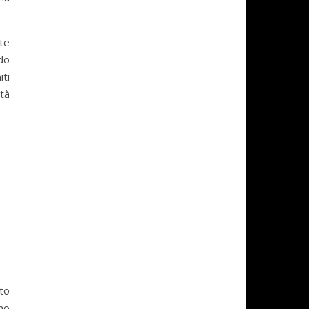
te
do
iti
ità
to
imo