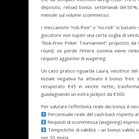
deposito, reload bonus settimanali del 50 %,
mensile sul volume scommesso.
I meccanismi “risk‑free” o “no‑risk” si basano 
giocatore non superi una certa soglia di vinci
“Risk‑Free Poker Tournament” proposto da Un
round; se perde l’intera somma viene rimbo
requisiti aggiuntivi di wagering.
Un caso pratico riguarda Laura, vincitrice d
iniziale negativa ha attivato il bonus free
recuperato €45 in vincite nette, trasforma
guadagnando un extra jackpot da €500.
Per valutare l’effettività reale dei bonus è ne
Percentuale reale del cash‑back rispetto al
Requisiti di scommessa (wagering) espressi
Tempistiche di validità – un bonus valido 
per 30 giorni.