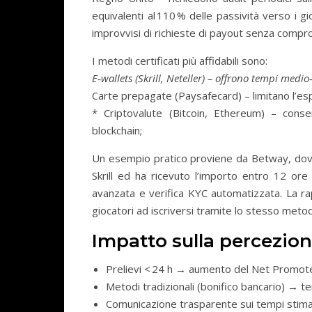
equivalenti al 110 % delle passività verso i g
improvvisi di richieste di payout senza compro
I metodi certificati più affidabili sono:
E‑wallets (Skrill, Neteller) – offrono tempi medio
Carte prepagate (Paysafecard) – limitano l’esp
* Criptovalute (Bitcoin, Ethereum) – consent
blockchain;
Un esempio pratico proviene da Betway, dove 
Skrill ed ha ricevuto l’importo entro 12 or
avanzata e verifica KYC automatizzata. La rap
giocatori ad iscriversi tramite lo stesso met
Impatto sulla percezion
Prelievi < 24 h → aumento del Net Promote
Metodi tradizionali (bonifico bancario) → t
Comunicazione trasparente sui tempi stimati 