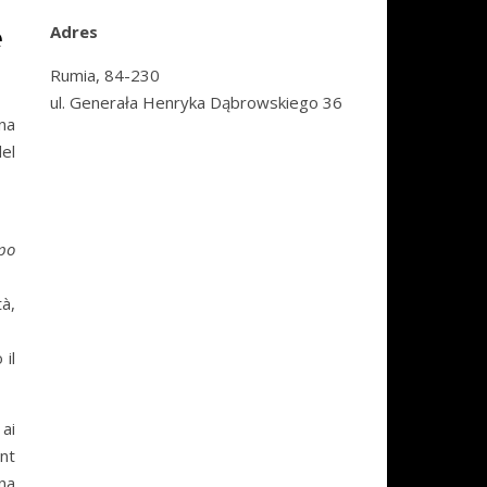
e
Adres
Rumia, 84-230
ul. Generała Henryka Dąbrowskiego 36
ina
del
ppo
tà,
 il
ai
nt
una