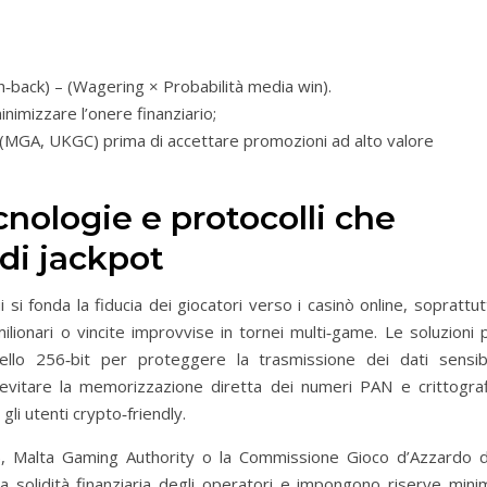
h‑back) – (Wagering × Probabilità media win).
nimizzare l’onere finanziario;
e (MGA, UKGC) prima di accettare promozioni ad alto valore
cnologie e protocolli che
 di jackpot
 si fonda la fiducia dei giocatori verso i casinò online, soprattu
milionari o vincite improvvise in tornei multi‑game. Le soluzioni 
vello 256‑bit per proteggere la trasmissione dei dati sensibil
 evitare la memorizzazione diretta dei numeri PAN e crittograf
gli utenti crypto‑friendly.
), Malta Gaming Authority o la Commissione Gioco d’Azzardo d
la solidità finanziaria degli operatori e impongono riserve mini