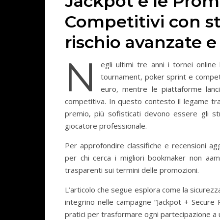
Jackpot e le Prom
Competitivi con st
rischio avanzate 
N
egli ultimi tre anni i tornei onli
tournament, poker sprint e competi
euro, mentre le piattaforme lanc
competitiva. In questo contesto il legame tra
premio, più sofisticati devono essere gli str
giocatore professionale.
Per approfondire classifiche e recensioni ag
per chi cerca i migliori bookmaker non aam
trasparenti sui termini delle promozioni.
L’articolo che segue esplora come la sicurezza 
integrino nelle campagne “Jackpot + Secure P
pratici per trasformare ogni partecipazione a u