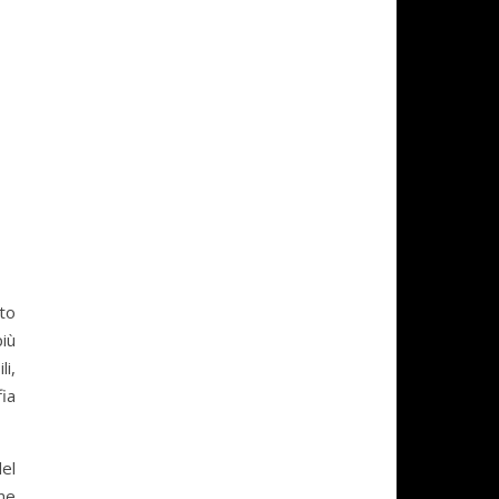
tto
più
i,
ia
el
me