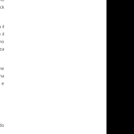
ck
 il
 il
mo
za
ie
ha
 e
do