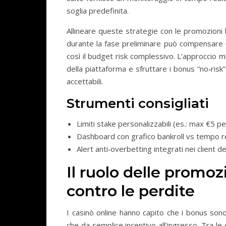
soglia predefinita.
Allineare queste strategie con le promozioni
durante la fase preliminare può compensare un
così il budget risk complessivo. L’approccio mig
della piattaforma e sfruttare i bonus “no‑risk”
accettabili.
Strumenti consigliati
Limiti stake personalizzabili (es.: max €5 per 
Dashboard con grafico bankroll vs tempo r
Alert anti‑overbetting integrati nei client 
Il ruolo delle promo
contro le perdite
I casinò online hanno capito che i bonus son
che da semplice incentivo all’ingresso. Tra l