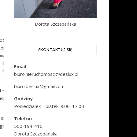
Dorota Szczepańska
lot
 di
SKONTAKTUJ SIĘ
iù
 il
Email
il
biuro.nieruchomosci@deslux.pl
biuro.deslux@gmail.com
nte
si
Godziny
Poniedziałek—piątek: 9:00–17:00
 si
Telefon
li
500-194-416
Dorota Szczepańska