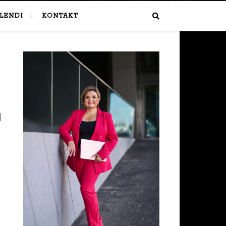
LENDI
KONTAKT
I