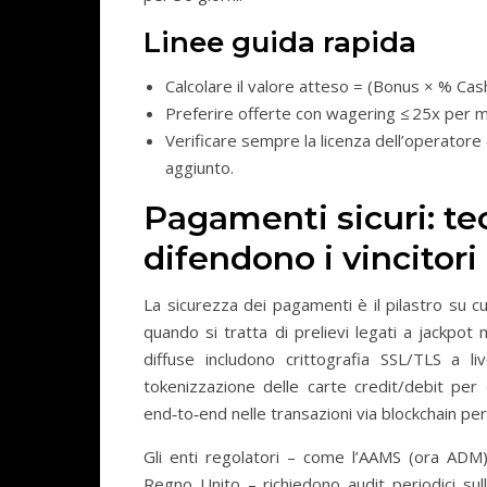
Linee guida rapida
Calcolare il valore atteso = (Bonus × % Cas
Preferire offerte con wagering ≤ 25x per mi
Verificare sempre la licenza dell’operator
aggiunto.
Pagamenti sicuri: te
difendono i vincitori
La sicurezza dei pagamenti è il pilastro su cui
quando si tratta di prelievi legati a jackpot 
diffuse includono crittografia SSL/TLS a li
tokenizzazione delle carte credit/debit per
end‑to‑end nelle transazioni via blockchain per 
Gli enti regolatori – come l’AAMS (ora ADM
Regno Unito – richiedono audit periodici sul