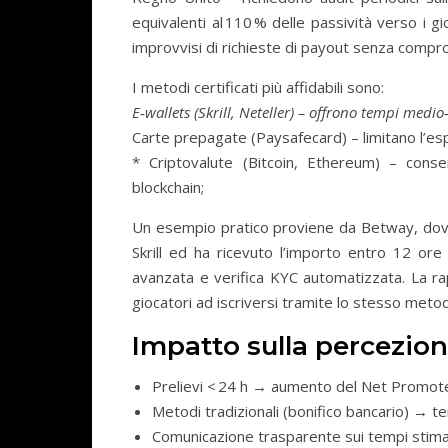
equivalenti al 110 % delle passività verso i g
improvvisi di richieste di payout senza compro
I metodi certificati più affidabili sono:
E‑wallets (Skrill, Neteller) – offrono tempi medio
Carte prepagate (Paysafecard) – limitano l’esp
* Criptovalute (Bitcoin, Ethereum) – consent
blockchain;
Un esempio pratico proviene da Betway, dove 
Skrill ed ha ricevuto l’importo entro 12 or
avanzata e verifica KYC automatizzata. La rap
giocatori ad iscriversi tramite lo stesso met
Impatto sulla percezion
Prelievi < 24 h → aumento del Net Promote
Metodi tradizionali (bonifico bancario) → t
Comunicazione trasparente sui tempi stimati 