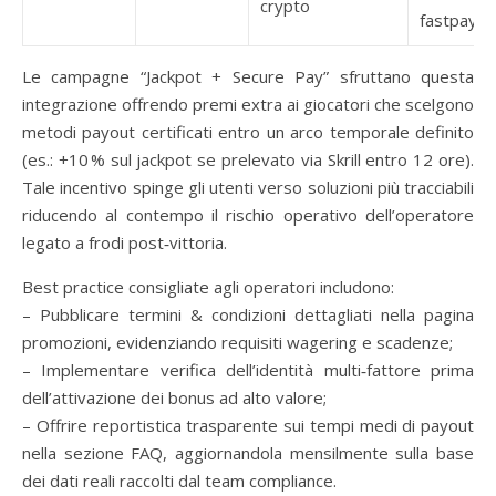
crypto
fastpay
Le campagne “Jackpot + Secure Pay” sfruttano questa
integrazione offrendo premi extra ai giocatori che scelgono
metodi payout certificati entro un arco temporale definito
(es.: +10 % sul jackpot se prelevato via Skrill entro 12 ore).
Tale incentivo spinge gli utenti verso soluzioni più tracciabili
riducendo al contempo il rischio operativo dell’operatore
legato a frodi post‑vittoria.
Best practice consigliate agli operatori includono:
– Pubblicare termini & condizioni dettagliati nella pagina
promozioni, evidenziando requisiti wagering e scadenze;
– Implementare verifica dell’identità multi‑fattore prima
dell’attivazione dei bonus ad alto valore;
– Offrire reportistica trasparente sui tempi medi di payout
nella sezione FAQ, aggiornandola mensilmente sulla base
dei dati reali raccolti dal team compliance.