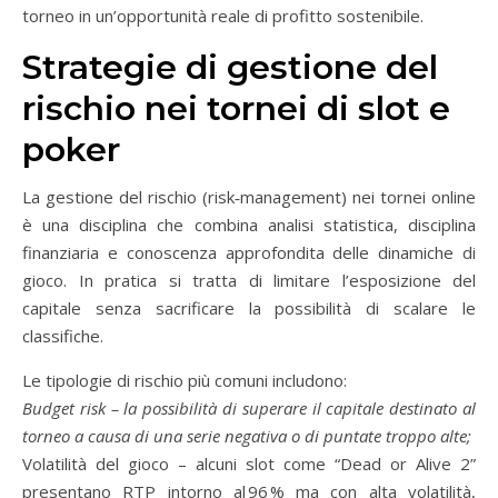
torneo in un’opportunità reale di profitto sostenibile.
Strategie di gestione del
rischio nei tornei di slot e
poker
La gestione del rischio (risk‑management) nei tornei online
è una disciplina che combina analisi statistica, disciplina
finanziaria e conoscenza approfondita delle dinamiche di
gioco. In pratica si tratta di limitare l’esposizione del
capitale senza sacrificare la possibilità di scalare le
classifiche.
Le tipologie di rischio più comuni includono:
Budget risk – la possibilità di superare il capitale destinato al
torneo a causa di una serie negativa o di puntate troppo alte;
Volatilità del gioco – alcuni slot come “Dead or Alive 2”
presentano RTP intorno al 96 % ma con alta volatilità,