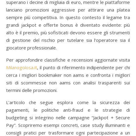
superano i decine di migliaia di euro, mentre le piattaforme
lanciano promozioni aggressive per attirare una platea
sempre più competitiva. In questo contesto il legame tra
grandi jackpot e offerte bonus è diventato evidente: più
alto è il premio, più sofisticati devono essere gli strumenti
di gestione del rischio per tutelare sia l’operatore sia il
giocatore professionale.
Per approfondire classifiche e recensioni aggiornate visita
Milanogolosa.it
, il punto di riferimento indipendente per chi
cerca i migliori bookmaker non aams e confronta i migliori
siti di scommesse non aams con analisi trasparenti sui
termini delle promozioni.
L’articolo che segue esplora come la sicurezza dei
pagamenti, le politiche anti‑fraud e le strategie di
budgeting si integrino nelle campagne “Jackpot + Secure
Pay”. Scopriremo esempi concreti, case study illuminanti e
consigli pratici per trasformare ogni partecipazione a un