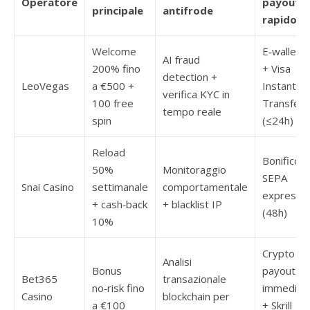
Operatore
payout
principale
antifrode
rapido
Welcome
E‑wallets
AI fraud
200% fino
+ Visa
detection +
LeoVegas
a €500 +
Instant
verifica KYC in
100 free
Transfer
tempo reale
spin
(≤24h)
Reload
Bonifico
50%
Monitoraggio
SEPA
Snai Casino
settimanale
comportamentale
express
+ cash‑back
+ blacklist IP
(48h)
10%
Crypto
Analisi
Bonus
payout
Bet365
transazionale
no‑risk fino
immediat
Casino
blockchain per
a €100
+ Skrill