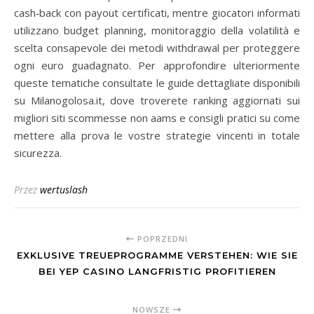
cash‑back con payout certificati, mentre giocatori informati
utilizzano budget planning, monitoraggio della volatilità e
scelta consapevole dei metodi withdrawal per proteggere
ogni euro guadagnato. Per approfondire ulteriormente
queste tematiche consultate le guide dettagliate disponibili
su Milanogolosa.it, dove troverete ranking aggiornati sui
migliori siti scommesse non aams e consigli pratici su come
mettere alla prova le vostre strategie vincenti in totale
sicurezza.
Przez
wertuslash
POPRZEDNI
EXKLUSIVE TREUEPROGRAMME VERSTEHEN: WIE SIE
BEI YEP CASINO LANGFRISTIG PROFITIEREN
NOWSZE