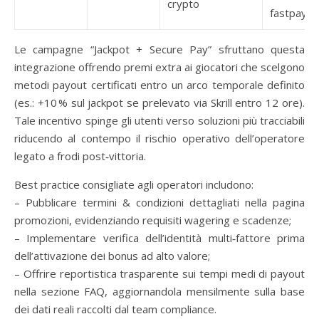
crypto
fastpay
Le campagne “Jackpot + Secure Pay” sfruttano questa
integrazione offrendo premi extra ai giocatori che scelgono
metodi payout certificati entro un arco temporale definito
(es.: +10 % sul jackpot se prelevato via Skrill entro 12 ore).
Tale incentivo spinge gli utenti verso soluzioni più tracciabili
riducendo al contempo il rischio operativo dell’operatore
legato a frodi post‑vittoria.
Best practice consigliate agli operatori includono:
– Pubblicare termini & condizioni dettagliati nella pagina
promozioni, evidenziando requisiti wagering e scadenze;
– Implementare verifica dell’identità multi‑fattore prima
dell’attivazione dei bonus ad alto valore;
– Offrire reportistica trasparente sui tempi medi di payout
nella sezione FAQ, aggiornandola mensilmente sulla base
dei dati reali raccolti dal team compliance.