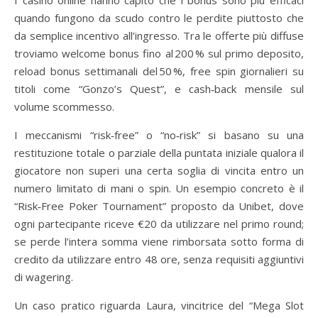
I casinò online hanno capito che i bonus sono più efficaci
quando fungono da scudo contro le perdite piuttosto che
da semplice incentivo all’ingresso. Tra le offerte più diffuse
troviamo welcome bonus fino al 200 % sul primo deposito,
reload bonus settimanali del 50 %, free spin giornalieri su
titoli come “Gonzo’s Quest”, e cash‑back mensile sul
volume scommesso.
I meccanismi “risk‑free” o “no‑risk” si basano su una
restituzione totale o parziale della puntata iniziale qualora il
giocatore non superi una certa soglia di vincita entro un
numero limitato di mani o spin. Un esempio concreto è il
“Risk‑Free Poker Tournament” proposto da Unibet, dove
ogni partecipante riceve €20 da utilizzare nel primo round;
se perde l’intera somma viene rimborsata sotto forma di
credito da utilizzare entro 48 ore, senza requisiti aggiuntivi
di wagering.
Un caso pratico riguarda Laura, vincitrice del “Mega Slot