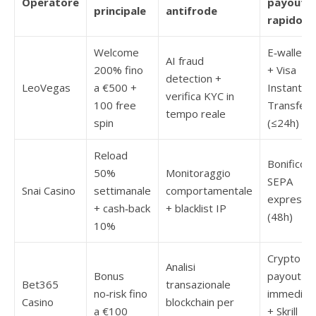
Operatore
payout
principale
antifrode
rapido
Welcome
E‑wallets
AI fraud
200% fino
+ Visa
detection +
LeoVegas
a €500 +
Instant
verifica KYC in
100 free
Transfer
tempo reale
spin
(≤24h)
Reload
Bonifico
50%
Monitoraggio
SEPA
Snai Casino
settimanale
comportamentale
express
+ cash‑back
+ blacklist IP
(48h)
10%
Crypto
Analisi
Bonus
payout
Bet365
transazionale
no‑risk fino
immediat
Casino
blockchain per
a €100
+ Skrill