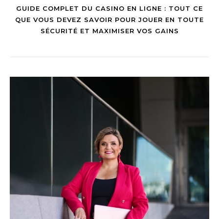
GUIDE COMPLET DU CASINO EN LIGNE : TOUT CE
QUE VOUS DEVEZ SAVOIR POUR JOUER EN TOUTE
SÉCURITÉ ET MAXIMISER VOS GAINS