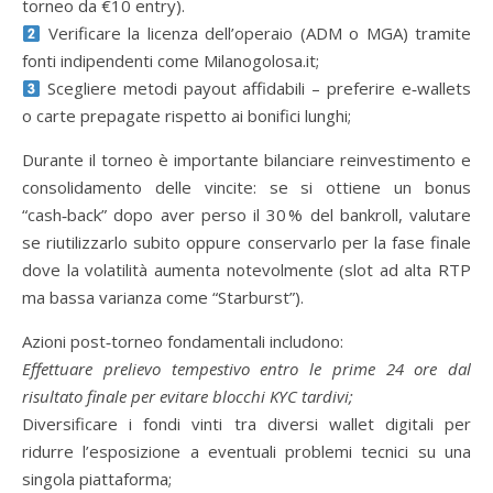
torneo da €10 entry).
Verificare la licenza dell’operaio (ADM o MGA) tramite
fonti indipendenti come Milanogolosa.it;
Scegliere metodi payout affidabili – preferire e‑wallets
o carte prepagate rispetto ai bonifici lunghi;
Durante il torneo è importante bilanciare reinvestimento e
consolidamento delle vincite: se si ottiene un bonus
“cash‑back” dopo aver perso il 30 % del bankroll, valutare
se riutilizzarlo subito oppure conservarlo per la fase finale
dove la volatilità aumenta notevolmente (slot ad alta RTP
ma bassa varianza come “Starburst”).
Azioni post‑torneo fondamentali includono:
Effettuare prelievo tempestivo entro le prime 24 ore dal
risultato finale per evitare blocchi KYC tardivi;
Diversificare i fondi vinti tra diversi wallet digitali per
ridurre l’esposizione a eventuali problemi tecnici su una
singola piattaforma;