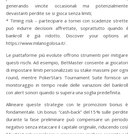
generando vincite occasionali ma potenzialmente
devastanti perdite se si gioca senza limiti;
* Timing risk – partecipare a tornei con scadenze strette
può indurre decisioni affrettate, soprattutto quando il
bankroll è già ridotto. Discover your options at
https://www.milanogolosa.it/.
Le piattaforme più evolute offrono strumenti per mitigare
questi rischi. Ad esempio, BetMaster consente ai giocatori
di impostare limiti personalizzati su stake massimi per ogni
round, mentre PokerStars Tournament Suite fornisce un
monitoraggio in tempo reale delle variazioni del bankroll
con alert sonori quando si supera una soglia predefinita.
Allineare queste strategie con le promozioni bonus è
fondamentale. Un bonus “cash‑back” del 15 % sulle perdite
durante la fase preliminare può compensare un periodo
negativo senza intaccare il capitale originale, riducendo così