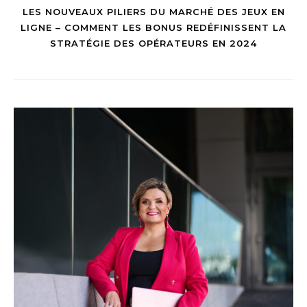
LES NOUVEAUX PILIERS DU MARCHÉ DES JEUX EN
LIGNE – COMMENT LES BONUS REDÉFINISSENT LA
STRATÉGIE DES OPÉRATEURS EN 2024