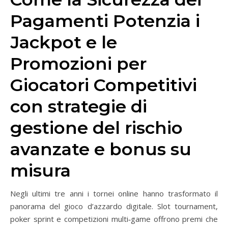
Pagamenti Potenzia i
Jackpot e le
Promozioni per
Giocatori Competitivi
con strategie di
gestione del rischio
avanzate e bonus su
misura
Negli ultimi tre anni i tornei online hanno trasformato il
panorama del gioco d’azzardo digitale. Slot tournament,
poker sprint e competizioni multi‑game offrono premi che