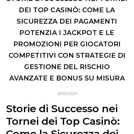
DEI TOP CASINÒ: COME LA
SICUREZZA DEI PAGAMENTI
POTENZIA I JACKPOT E LE
PROMOZIONI PER GIOCATORI
COMPETITIVI CON STRATEGIE DI
GESTIONE DEL RISCHIO
AVANZATE E BONUS SU MISURA
04/03/2026
Storie di Successo nei
Tornei dei Top Casinò:
Come la Sicurezza dei