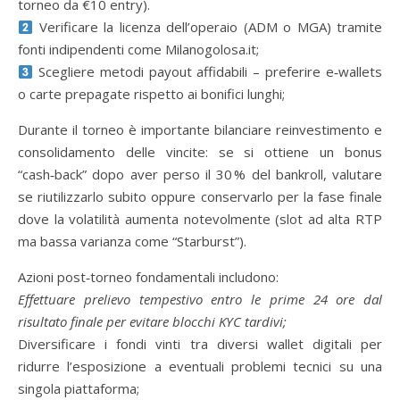
torneo da €10 entry).
Verificare la licenza dell’operaio (ADM o MGA) tramite
fonti indipendenti come Milanogolosa.it;
Scegliere metodi payout affidabili – preferire e‑wallets
o carte prepagate rispetto ai bonifici lunghi;
Durante il torneo è importante bilanciare reinvestimento e
consolidamento delle vincite: se si ottiene un bonus
“cash‑back” dopo aver perso il 30 % del bankroll, valutare
se riutilizzarlo subito oppure conservarlo per la fase finale
dove la volatilità aumenta notevolmente (slot ad alta RTP
ma bassa varianza come “Starburst”).
Azioni post‑torneo fondamentali includono:
Effettuare prelievo tempestivo entro le prime 24 ore dal
risultato finale per evitare blocchi KYC tardivi;
Diversificare i fondi vinti tra diversi wallet digitali per
ridurre l’esposizione a eventuali problemi tecnici su una
singola piattaforma;