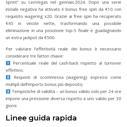
Sprint” su LeoVegas nel gennaio 2024. Dopo una serie
iniziale negativa ha attivato il bonus free spin da €10 con
requisito wagering x20. Grazie ai free spin ha recuperato
€45 in vincite nette, trasformando una possibile
eliminazione in una posizione top‑5 finale e guadagnando
un extra jackpot da €500.
Per valutare l’effettività reale dei bonus è necessario
considerare tre fattori chiave:
Percentuale reale del cash‑back rispetto al turnover
effettivo;
Requisiti di scommessa (wagering) espressi come
multipli dell’importo bonus più deposito;
Tempistiche di validità – un bonus valido solo per 24 ore
impone una pressione diversa rispetto a uno valido per 30
giorni.
Linee guida rapida