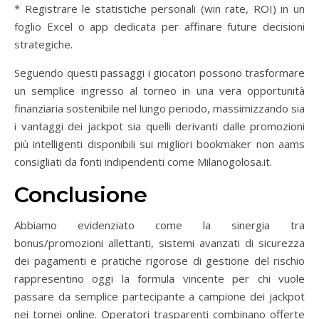
* Registrare le statistiche personali (win rate, ROI) in un
foglio Excel o app dedicata per affinare future decisioni
strategiche.
Seguendo questi passaggi i giocatori possono trasformare
un semplice ingresso al torneo in una vera opportunità
finanziaria sostenibile nel lungo periodo, massimizzando sia
i vantaggi dei jackpot sia quelli derivanti dalle promozioni
più intelligenti disponibili sui migliori bookmaker non aams
consigliati da fonti indipendenti come Milanogolosa.it.
Conclusione
Abbiamo evidenziato come la sinergia tra
bonus/promozioni allettanti, sistemi avanzati di sicurezza
dei pagamenti e pratiche rigorose di gestione del rischio
rappresentino oggi la formula vincente per chi vuole
passare da semplice partecipante a campione dei jackpot
nei tornei online. Operatori trasparenti combinano offerte