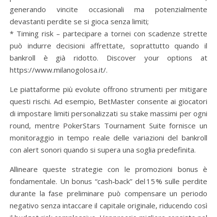
generando vincite occasionali ma potenzialmente
devastanti perdite se si gioca senza limiti;
* Timing risk – partecipare a tornei con scadenze strette
può indurre decisioni affrettate, soprattutto quando il
bankroll è già ridotto. Discover your options at
https://www.milanogolosa.it/.
Le piattaforme più evolute offrono strumenti per mitigare
questi rischi. Ad esempio, BetMaster consente ai giocatori
di impostare limiti personalizzati su stake massimi per ogni
round, mentre PokerStars Tournament Suite fornisce un
monitoraggio in tempo reale delle variazioni del bankroll
con alert sonori quando si supera una soglia predefinita.
Allineare queste strategie con le promozioni bonus è
fondamentale. Un bonus “cash‑back” del 15 % sulle perdite
durante la fase preliminare può compensare un periodo
negativo senza intaccare il capitale originale, riducendo così