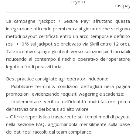
crypto
fastpay
Le campagne “Jackpot + Secure Pay” sfruttano questa
integrazione offrendo premi extra ai giocatori che scelgono
metodi payout certificati entro un arco temporale definito
(es.: +10 % sul jackpot se prelevato via Skrill entro 12 ore).
Tale incentivo spinge gli utenti verso soluzioni più tracciabili
riducendo al contempo il rischio operativo dell’operatore
legato a frodi post‑vittoria.
Best practice consigliate agli operatori includono:
– Pubblicare termini & condizioni dettagliati nella pagina
promozioni, evidenziando requisiti wagering e scadenze;
– Implementare verifica dell’identità multi‑fattore prima
dell’attivazione dei bonus ad alto valore;
– Offrire reportistica trasparente sui tempi medi di payout
nella sezione FAQ, aggiornandola mensilmente sulla base
dei dati reali raccolti dal team compliance.