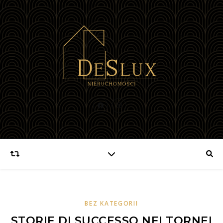
BEZ KATEGORII
STORIE DI SUCCESSO NEI TORNEI