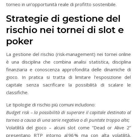
torneo in un’opportunità reale di profitto sostenibile.
Strategie di gestione del
rischio nei tornei di slot e
poker
La gestione del rischio (risk‑management) nei tornei online
è una disciplina che combina analisi statistica, disciplina
finanziaria e conoscenza approfondita delle dinamiche di
gioco. In pratica si tratta di limitare l’esposizione del
capitale senza sacrificare la possibilità di scalare le
classifiche.
Le tipologie di rischio più comuni includono:
Budget risk – la possibilità di superare il capitale destinato al
torneo a causa di una serie negativa o di puntate troppo alte;
Volatilità del gioco – alcuni slot come “Dead or Alive 2”
presentano RTP intorno al 96 % ma con alta volatilità,