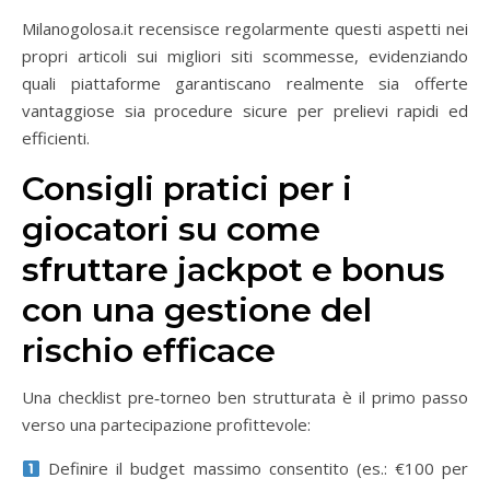
Milanogolosa.it recensisce regolarmente questi aspetti nei
propri articoli sui migliori siti scommesse, evidenziando
quali piattaforme garantiscano realmente sia offerte
vantaggiose sia procedure sicure per prelievi rapidi ed
efficienti.
Consigli pratici per i
giocatori su come
sfruttare jackpot e bonus
con una gestione del
rischio efficace
Una checklist pre‑torneo ben strutturata è il primo passo
verso una partecipazione profittevole:
Definire il budget massimo consentito (es.: €100 per