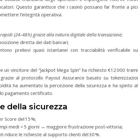
iocatori. Questo garantisce che i casinò possano far fronte a pic
mettere l’integrità operativa.
‑rapidi (24–48 h) grazie alla natura digitale della transazione;
osizione diretta dei dati bancari;
ono prelievi quasi istantanei con tracciabilità verificabile sul
un vincitore del “Jackpot Mega Spin” ha richiesto €12 000 trami
e grazie al protocollo Payout Assurance basato su tokenizzazio
idità ha aumentato la percezione della sicurezza e ha spinto alt
odo pagamento certificato.
e della sicurezza
r Score del 15 %;
empi medi > 5 giorni → maggiore frustrazione post‑vittoria;
riduce le richieste al supporto clienti del 30 %.