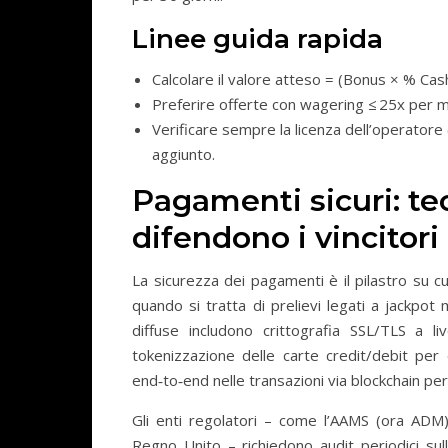
Linee guida rapida
Calcolare il valore atteso = (Bonus × % Cas
Preferire offerte con wagering ≤ 25x per mi
Verificare sempre la licenza dell’operator
aggiunto.
Pagamenti sicuri: te
difendono i vincitori
La sicurezza dei pagamenti è il pilastro su cui
quando si tratta di prelievi legati a jackpot 
diffuse includono crittografia SSL/TLS a li
tokenizzazione delle carte credit/debit per
end‑to‑end nelle transazioni via blockchain per 
Gli enti regolatori – come l’AAMS (ora ADM
Regno Unito – richiedono audit periodici sul