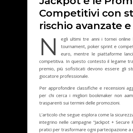
Jackpot e le Prom
Competitivi con st
rischio avanzate 
N
egli ultimi tre anni i tornei onli
tournament, poker sprint e competi
euro, mentre le piattaforme lanc
competitiva. In questo contesto il legame tra
premio, più sofisticati devono essere gli str
giocatore professionale.
Per approfondire classifiche e recensioni ag
per chi cerca i migliori bookmaker non aam
trasparenti sui termini delle promozioni.
L’articolo che segue esplora come la sicurezza 
integrino nelle campagne “Jackpot + Secure P
pratici per trasformare ogni partecipazione a u