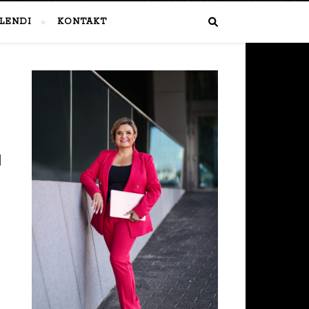
LENDI
KONTAKT
I