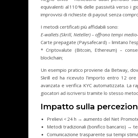
equivalenti al 110 % delle passività verso i g
improvvisi di richieste di payout senza compro
I metodi certificati più affidabili sono:
E‑wallets (Skrill, Neteller) – offrono tempi medio
Carte prepagate (Paysafecard) – limitano l’esp
* Criptovalute (Bitcoin, Ethereum) – consent
blockchain;
Un esempio pratico proviene da Betway, dove 
Skrill ed ha ricevuto l’importo entro 12 or
avanzata e verifica KYC automatizzata. La rap
giocatori ad iscriversi tramite lo stesso met
Impatto sulla percezion
Prelievi < 24 h → aumento del Net Promote
Metodi tradizionali (bonifico bancario) → t
Comunicazione trasparente sui tempi stimati 