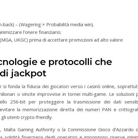
h‑back) – (Wagering × Probabilità media win).
nimizzare l’onere finanziario;
e (MGA, UKGC) prima di accettare promozioni ad alto valore
cnologie e protocolli che
 di jackpot
 si fonda la fiducia dei giocatori verso i casinò online, soprattu
milionari o vincite improvvise in tornei multi‑game. Le soluzioni 
vello 256‑bit per proteggere la trasmissione dei dati sensibil
 evitare la memorizzazione diretta dei numeri PAN e crittograf
gli utenti crypto‑friendly.
), Malta Gaming Authority o la Commissione Gioco d’Azzardo d
la solidità finanziaria degli operatori e impongono riserve mini