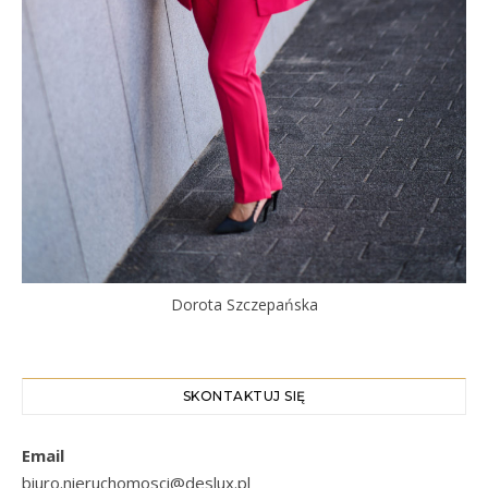
Dorota Szczepańska
SKONTAKTUJ SIĘ
Email
biuro.nieruchomosci@deslux.pl