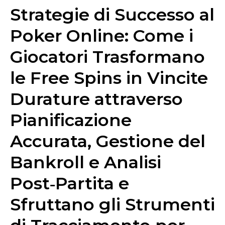
Strategie di Successo al
Poker Online: Come i
Giocatori Trasformano
le Free Spins in Vincite
Durature attraverso
Pianificazione
Accurata, Gestione del
Bankroll e Analisi
Post‑Partita e
Sfruttano gli Strumenti