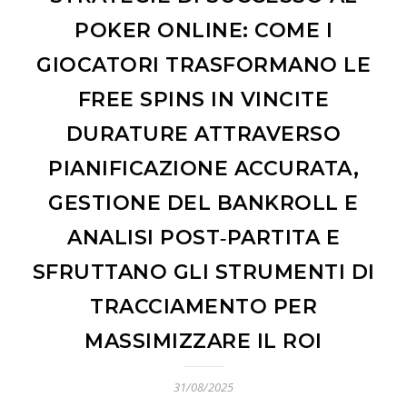
POKER ONLINE: COME I
GIOCATORI TRASFORMANO LE
FREE SPINS IN VINCITE
DURATURE ATTRAVERSO
PIANIFICAZIONE ACCURATA,
GESTIONE DEL BANKROLL E
ANALISI POST‑PARTITA E
SFRUTTANO GLI STRUMENTI DI
TRACCIAMENTO PER
MASSIMIZZARE IL ROI
31/08/2025