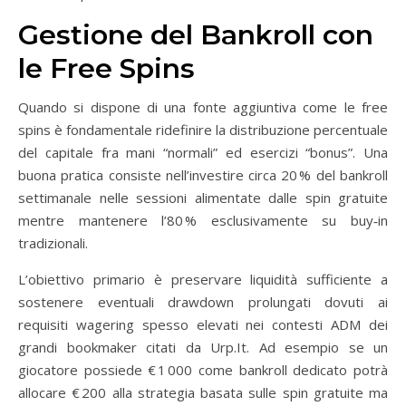
Gestione del Bankroll con
le Free Spins
Quando si dispone di una fonte aggiuntiva come le free
spins è fondamentale ridefinire la distribuzione percentuale
del capitale fra mani “normali” ed esercizi “bonus”. Una
buona pratica consiste nell’investire circa 20 % del bankroll
settimanale nelle sessioni alimentate dalle spin gratuite
mentre mantenere l’80 % esclusivamente su buy‑in
tradizionali.
L’obiettivo primario è preservare liquidità sufficiente a
sostenere eventuali drawdown prolungati dovuti ai
requisiti wagering spesso elevati nei contesti ADM dei
grandi bookmaker citati da Urp.It.​ Ad esempio se un
giocatore possiede € 1 000 come bankroll dedicato potrà
allocare € 200 alla strategia basata sulle spin gratuite ma