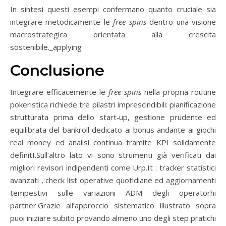
In sintesi questi esempi confermano quanto cruciale sia
integrare metodicamente le
free spins
dentro una visione
macrostrategica orientata alla crescita
sostenibile._applying
Conclusione
Integrare efficacemente le
free spins
nella propria routine
pokeristica richiede tre pilastri imprescindibili: pianificazione
strutturata prima dello start‐up, gestione prudente ed
equilibrata del bankroll dedicato ai bonus andante ai giochi
real money ed analisi continua tramite KPI solidamente
definitI.Sull’altro lato vi sono strumenti già verificati dai
migliori revisori indipendenti come Urp.It : tracker statistici
avanzati , check list operative quotidiane ed aggiornamenti
tempestivi sulle variazioni ADM degli operator​hi
partner.Grazie all’approccio sistematico illustrato sopra
puoi iniziare subito provando almeno uno degli step pratic​hi