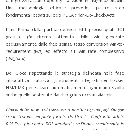
dati grezzi raccolti dopo ogni sessione in insight azionabili .
Una metodologia efficace prevede quattro step
fondamentali basati sul ciclo PDCA (Plan‑Do‑Check‑Act):
Plan: Prima della partita definisci KPI precisi quali ROI
gratuito (% ritorno ottenuto dalle win generate
esclusivamente dalle free spins), tasso conversion win-to-
requirement (
w/t
) ed effetto sul win rate complessivo
(
WR_total
).
Do: Gioca rispettando la strategia delineata nella fase
introduttiva ; utilizza gli strumenti integrati nei tracker
HM/PMX per salvare automaticamente ogni mano svolta
anche quelle sostenute dai chip gratis ricevuti via spin.
Check: Al termine della sessione importa i log nei fogli Google
creati tramite template fornito da Urp.It . Confronta subito
ROI_Freespin contro ROI_standard ; se l’indice scende sotto lo