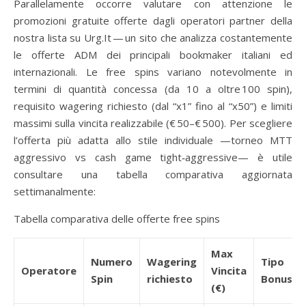
Parallelamente occorre valutare con attenzione le
promozioni gratuite offerte dagli operatori partner della
nostra lista su Urg.It — un sito che analizza costantemente
le offerte ADM dei principali bookmaker italiani ed
internazionali​.​ Le free spins variano notevolmente in
termini di quantità concessa (da 10 a oltre 100 spin),
requisito wagering richiesto (dal “x1” fino al “x50”) e limiti
massimi sulla vincita realizzabile (€ 50–€ 500). Per scegliere
l’offerta più adatta allo stile individuale —torneo MTT
aggressivo vs cash game tight‑aggressive— è utile
consultare una tabella comparativa aggiornata
settimanalmente:
Tabella comparativa delle offerte free spins
Max
Numero
Wagering
Tipo
Operatore
Vincita
Spin
richiesto
Bonus
(€)