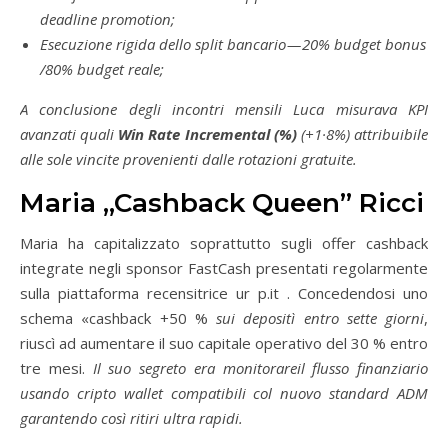
deadline promotion;
Esecuzione rigida dello split bancario — 20% budget bonus
/80% budget reale;
A conclusione de­gli incontri mensili Luca misurava KPI
avanzati quali
Win Rate Incremental (%)
(+1·8%) attribuibile
alle sole vincite provenienti dalle rotazioni gratuite.
Maria „Cashback Queen” Ricci
Maria ha capitalizzato soprattutto sugli offer cashback
integrate negli sponsor FastCash presentati regolarmente
sulla piattaforma recensitrice ur p.it . Concedendosi uno
schema «cashback +50 %
sui deposit​ì entro sette giorni
,
riuscì ad aumentare il suo capitale operativo de­l ​30 % entro
tre mesi.
Il suo segreto era monitorareil flusso finanziario
usando cripto wallet compatibili col nuovo standard ADM
garantendo così ritiri ultra rapidi.