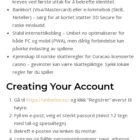
kreves ved første uttak for å bekrefte identitet.
Bankkort (Visa/Mastercard) eller e‑lommebok (Skrill,
Neteller) – sørg for at kortet støtter 3D Secure for
raske innskudd.
Stabil internettilkobling – Unibet no optimaliserer for
både PC og mobil (PWA), men dårlig forbindelse kan
påvirke innlasting av spillene.
Kjennskap til norske skatteregler for Curacao-licensierte
casino – gevinster kan være skattepliktige. Sjekk lokale
regler før du spiller.
Creating Your Account
Gå til
https://unibetno.eu/
og klikk “Registrer” øverst til
høyre.
Fyll inn e‑post, velg et sterkt passord (minst 12 tegn
med tall og spesialtegn).
Bekreft e‑posten via lenken du mottar.
Logg inn og fullfør personopplysninger: navn, adresse,