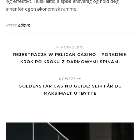
og effektivt. Husk alltid å spille ansvarlig og hold deg
innenfor egen økonomisk ramme.
Przez
admin
POPRZEDNI
REJESTRACJA W PELICAN CASINO – PORADNIK
KROK PO KROKU Z DARMOWYMI SPINAMI
NOWSZE
GOLDENSTAR CASINO GUIDE: SLIK FÅR DU
MAKSIMALT UTBYTTE