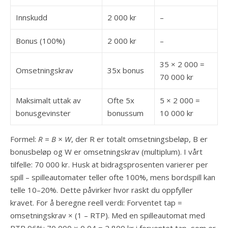
Innskudd
2 000 kr
–
Bonus (100%)
2 000 kr
–
35 × 2 000 =
Omsetningskrav
35x bonus
70 000 kr
Maksimalt uttak av
Ofte 5x
5 × 2 000 =
bonusgevinster
bonussum
10 000 kr
Formel:
R = B × W
, der R er totalt omsetningsbeløp, B er
bonusbeløp og W er omsetningskrav (multiplum). I vårt
tilfelle: 70 000 kr. Husk at bidragsprosenten varierer per
spill – spilleautomater teller ofte 100%, mens bordspill kan
telle 10–20%. Dette påvirker hvor raskt du oppfyller
kravet. For å beregne reell verdi: Forventet tap =
omsetningskrav × (1 – RTP). Med en spilleautomat med