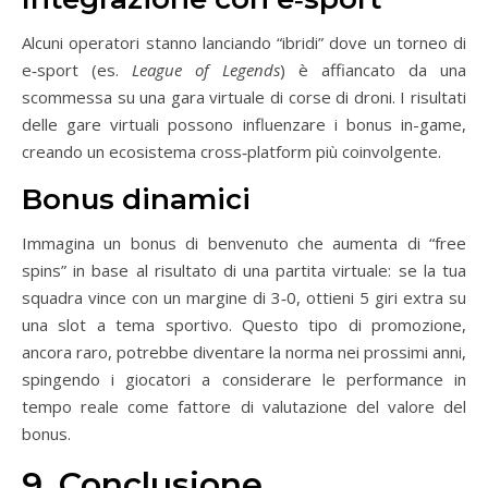
Alcuni operatori stanno lanciando “ibridi” dove un torneo di
e‑sport (es.
League of Legends
) è affiancato da una
scommessa su una gara virtuale di corse di droni. I risultati
delle gare virtuali possono influenzare i bonus in-game,
creando un ecosistema cross‑platform più coinvolgente.
Bonus dinamici
Immagina un bonus di benvenuto che aumenta di “free
spins” in base al risultato di una partita virtuale: se la tua
squadra vince con un margine di 3‑0, ottieni 5 giri extra su
una slot a tema sportivo. Questo tipo di promozione,
ancora raro, potrebbe diventare la norma nei prossimi anni,
spingendo i giocatori a considerare le performance in
tempo reale come fattore di valutazione del valore del
bonus.
9. Conclusione