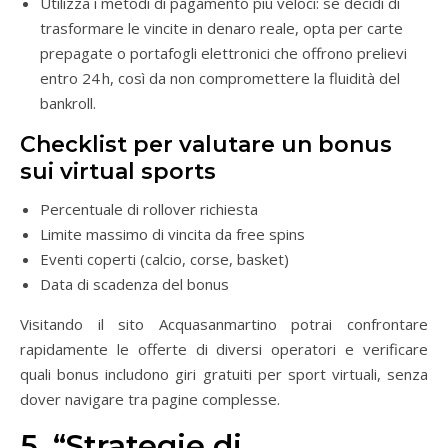
Utilizza i metodi di pagamento più veloci: se decidi di
trasformare le vincite in denaro reale, opta per carte
prepagate o portafogli elettronici che offrono prelievi
entro 24 h, così da non compromettere la fluidità del
bankroll.
Checklist per valutare un bonus
sui virtual sports
Percentuale di rollover richiesta
Limite massimo di vincita da free spins
Eventi coperti (calcio, corse, basket)
Data di scadenza del bonus
Visitando il sito Acquasanmartino potrai confrontare
rapidamente le offerte di diversi operatori e verificare
quali bonus includono giri gratuiti per sport virtuali, senza
dover navigare tra pagine complesse.
5. “Strategie di