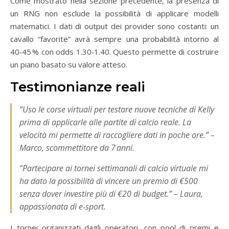
Come mostrato nella sezione precedente, la presenza di
un RNG non esclude la possibilità di applicare modelli
matematici. I dati di output dei provider sono costanti: un
cavallo “favorite” avrà sempre una probabilità intorno al
40‑45 % con odds 1.30‑1.40. Questo permette di costruire
un piano basato su valore atteso.
Testimonianze reali
“Uso le corse virtuali per testare nuove tecniche di Kelly
prima di applicarle alle partite di calcio reale. La
velocità mi permette di raccogliere dati in poche ore.”
–
Marco, scommettitore da 7 anni.
“Partecipare ai tornei settimanali di calcio virtuale mi
ha dato la possibilità di vincere un premio di €500
senza dover investire più di €20 di budget.”
– Laura,
appassionata di e‑sport.
I tornei organizzati dagli operatori, con pool di premi e