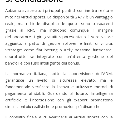
Abbiamo sviscerato i principali punti di confine tra realtà e
mito nei virtual sports. La disponibilità 24 / 7 è un vantaggio
reale, ma richiede disciplina; le quote sono trasparenti
grazie al RNG, ma includono comunque il margine
dell’operatore. I giri gratuiti rappresentano il vero valore
aggiunto, a patto di gestire rollover e limiti di vincita.
Strategie come flat betting o Kelly possono funzionare,
soprattutto se integrate con un’attenta gestione del
bankroll e con l’uso intelligente dei bonus.
La normativa italiana, sotto la supervisione dell’ADM,
garantisce un livello di sicurezza elevato, ma è
fondamentale verificare la licenza e utilizzare metodi di
pagamento affidabili. Guardando al futuro, l’intelligenza
artificiale e l’intersezione con gli e‑sport promettono
simulazioni più realistiche e promozioni più dinamiche.
Il consiglio finale è di avvicinarsi ai virtual sports con la