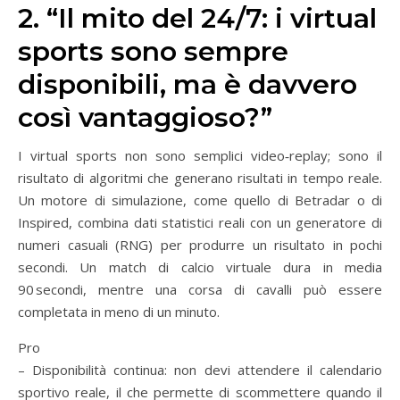
2. “Il mito del 24/7: i virtual
sports sono sempre
disponibili, ma è davvero
così vantaggioso?”
I virtual sports non sono semplici video‑replay; sono il
risultato di algoritmi che generano risultati in tempo reale.
Un motore di simulazione, come quello di Betradar o di
Inspired, combina dati statistici reali con un generatore di
numeri casuali (RNG) per produrre un risultato in pochi
secondi. Un match di calcio virtuale dura in media
90 secondi, mentre una corsa di cavalli può essere
completata in meno di un minuto.
Pro
– Disponibilità continua: non devi attendere il calendario
sportivo reale, il che permette di scommettere quando il