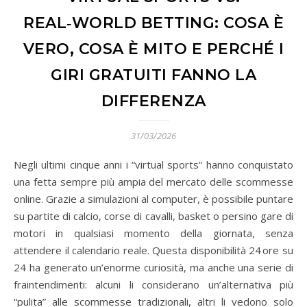
REAL‑WORLD BETTING: COSA È
VERO, COSA È MITO E PERCHÉ I
GIRI GRATUITI FANNO LA
DIFFERENZA
31/03/2026
Negli ultimi cinque anni i “virtual sports” hanno conquistato
una fetta sempre più ampia del mercato delle scommesse
online. Grazie a simulazioni al computer, è possibile puntare
su partite di calcio, corse di cavalli, basket o persino gare di
motori in qualsiasi momento della giornata, senza
attendere il calendario reale. Questa disponibilità 24 ore su
24 ha generato un’enorme curiosità, ma anche una serie di
fraintendimenti: alcuni li considerano un’alternativa più
“pulita” alle scommesse tradizionali, altri li vedono solo