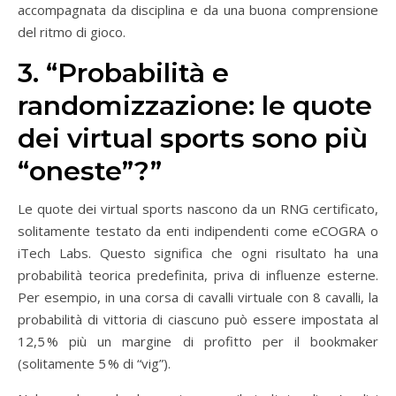
accompagnata da disciplina e da una buona comprensione
del ritmo di gioco.
3. “Probabilità e
randomizzazione: le quote
dei virtual sports sono più
“oneste”?”
Le quote dei virtual sports nascono da un RNG certificato,
solitamente testato da enti indipendenti come eCOGRA o
iTech Labs. Questo significa che ogni risultato ha una
probabilità teorica predefinita, priva di influenze esterne.
Per esempio, in una corsa di cavalli virtuale con 8 cavalli, la
probabilità di vittoria di ciascuno può essere impostata al
12,5 % più un margine di profitto per il bookmaker
(solitamente 5 % di “vig”).