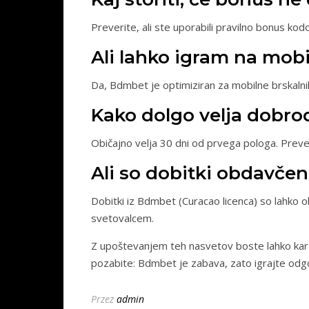
Preverite, ali ste uporabili pravilno bonus kodo
Ali lahko igram na mobi
Da, Bdmbet je optimiziran za mobilne brskalnik
Kako dolgo velja dobro
Običajno velja 30 dni od prvega pologa. Preve
Ali so dobitki obdavčen
Dobitki iz Bdmbet (Curacao licenca) so lahko 
svetovalcem.
Z upoštevanjem teh nasvetov boste lahko kar naj
pozabite: Bdmbet je zabava, zato igrajte odg
Przez
admin