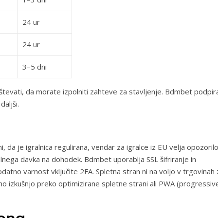
24 ur
24 ur
3–5 dni
tevati, da morate izpolniti zahteve za stavljenje. Bdmbet podpir
daljši.
da je igralnica regulirana, vendar za igralce iz EU velja opozorilo
alnega davka na dohodek. Bdmbet uporablja SSL šifriranje in
atno varnost vključite 2FA. Spletna stran ni na voljo v trgovinah 
o izkušnjo preko optimizirane spletne strani ali PWA (progressiv