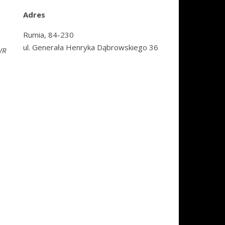
.
Adres
Rumia, 84-230
ul. Generała Henryka Dąbrowskiego 36
WR