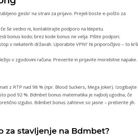
ong
bljeno geslo’ na strani za prijavo. Prejeli boste e-pošto za
če še vedno ni, kontaktirajte podporo na klepetu.
nesli bonus kodo; brez kode bonus ne velja. Pišite podpori.
op v nekaterih državah. Uporabite VPN? Ni priporočljivo – to krš
ežijo v zgodovini računa. Preverite in prijavite morebitne napake.
omati z RTP nad 98 % (npr. Blood Suckers, Mega Joker). Izogibajte
sto pod 92 %. Bdmbet bonus matematika je najbolj ugodna, če
oretično izgubo. Bdmbet bonus zahteve so jasne – preberite jih.
 za stavljenje na Bdmbet?