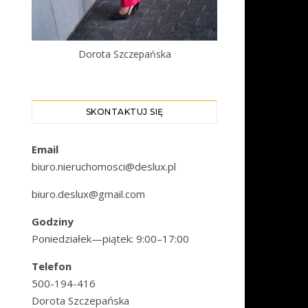
Dorota Szczepańska
SKONTAKTUJ SIĘ
Email
biuro.nieruchomosci@deslux.pl
biuro.deslux@gmail.com
Godziny
Poniedziałek—piątek: 9:00–17:00
Telefon
500-194-416
Dorota Szczepańska