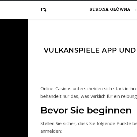
STRONA GŁÓWNA
VULKANSPIELE APP UND
Online-Casinos unterscheiden sich stark in ih
behandelt nur das, was wirklich für ein reibung
Bevor Sie beginnen
Stellen Sie sicher, dass Sie folgende Punkte b
anmelden: