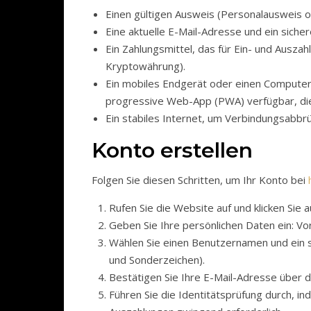
Einen gültigen Ausweis (Personalausweis od
Eine aktuelle E-Mail-Adresse und ein siche
Ein Zahlungsmittel, das für Ein- und Auszah
Kryptowährung).
Ein mobiles Endgerät oder einen Computer
progressive Web-App (PWA) verfügbar, die
Ein stabiles Internet, um Verbindungsabbr
Konto erstellen
Folgen Sie diesen Schritten, um Ihr Konto bei
Rufen Sie die Website auf und klicken Sie a
Geben Sie Ihre persönlichen Daten ein: 
Wählen Sie einen Benutzernamen und ein 
und Sonderzeichen).
Bestätigen Sie Ihre E-Mail-Adresse über de
Führen Sie die Identitätsprüfung durch, in