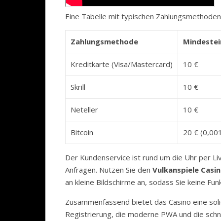
Eine Tabelle mit typischen Zahlungsmethoden h
Zahlungsmethode
Mindestei
Kreditkarte (Visa/Mastercard)
10 €
Skrill
10 €
Neteller
10 €
Bitcoin
20 € (0,00
Der Kundenservice ist rund um die Uhr per Li
Anfragen. Nutzen Sie den
Vulkanspiele Casin
an kleine Bildschirme an, sodass Sie keine Fu
Zusammenfassend bietet das Casino eine solide
Registrierung, die moderne PWA und die schn