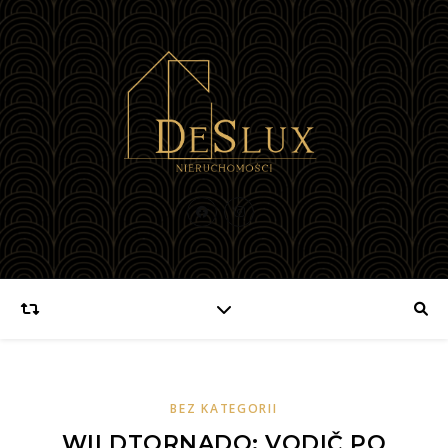
BEZ KATEGORII
WILDTORNADO: VODIČ PO