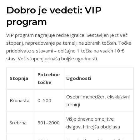
Dobro je vedeti: VIP
program
VIP program nagrajuje redne igralce. Sestavljen je iz več
stopenj, napredovanje pa temelji na zbranih točkah. Točke
pridobivate s stavami – običajno 1 točka na vsakih 10 €
stav. Več stopenj prinaša boljše ugodnosti.
Potrebne
Stopnja
Ugodnosti
točke
Osebni menedžer, ekskluzivni
Bronasta
0–500
turnirji
Višje dnevne omejitve
Srebrna
501–2000
dvigov, hitrejša obdelava