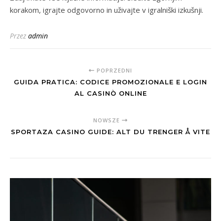
korakom, igrajte odgovorno in uživajte v igralniški izkušnji.
Przez
admin
POPRZEDNI
GUIDA PRATICA: CODICE PROMOZIONALE E LOGIN
AL CASINÒ ONLINE
NOWSZE
SPORTAZA CASINO GUIDE: ALT DU TRENGER Å VITE