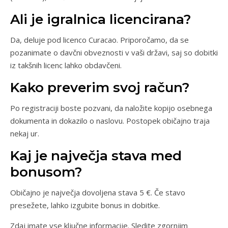
Ali je igralnica licencirana?
Da, deluje pod licenco Curacao. Priporočamo, da se
pozanimate o davčni obveznosti v vaši državi, saj so dobitki
iz takšnih licenc lahko obdavčeni.
Kako preverim svoj račun?
Po registraciji boste pozvani, da naložite kopijo osebnega
dokumenta in dokazilo o naslovu. Postopek običajno traja
nekaj ur.
Kaj je največja stava med
bonusom?
Običajno je največja dovoljena stava 5 €. Če stavo
presežete, lahko izgubite bonus in dobitke.
Zdaj imate vse ključne informacije. Sledite zgornjim