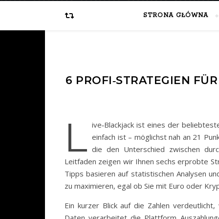
STRONA GŁÓWNA
6 PROFI‑STRATEGIEN FÜR
L
ive‑Blackjack ist eines der beliebte
einfach ist – möglichst nah an 21 Pun
die den Unterschied zwischen durch
Leitfaden zeigen wir Ihnen sechs erprobte Str
Tipps basieren auf statistischen Analysen un
zu maximieren, egal ob Sie mit Euro oder Kry
Ein kurzer Blick auf die Zahlen verdeutlich
Daten verarbeitet die Plattform Auszahlung