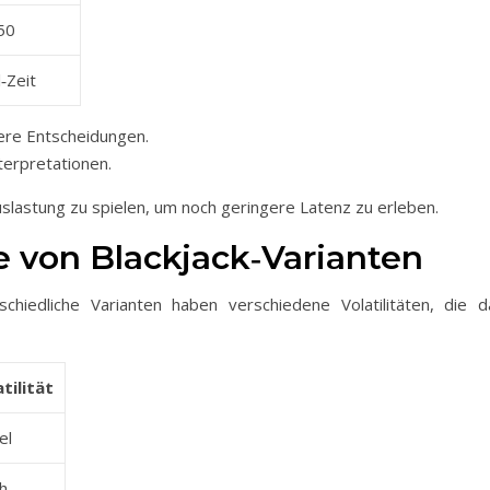
50
l‑Zeit
ere Entscheidungen.
terpretationen.
auslastung zu spielen, um noch geringere Latenz zu erleben.
se von Blackjack‑Varianten
rschiedliche Varianten haben verschiedene Volatilitäten, die d
tilität
el
h