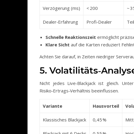
Verzögerung (ms)
< 200
~ 3
Dealer‑Erfahrung
Profi‑Dealer
Tei
Schnelle Reaktionszeit
ermöglicht präzis
Klare Sicht
auf die Karten reduziert Fehlin
Achten Sie darauf, in Zeiten niedriger Server
5. Volatilitäts‑Analy
Nicht jedes Live‑Blackjack ist gleich. Unte
Risiko‑Ertrags‑Verhältnis beeinflussen.
Variante
Hausvorteil
Vola
Klassisches Blackjack
0,45 %
Mitt
Blackjack mit 6 Decks
0,55 %
Hoc