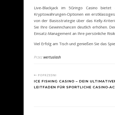
Live‑Blackjack im 5Gringo Casino bietet d
Kryptowährungen‑Optionen ein erstklassiges S
von der Basisstrategie über das Kelly‑Krite
Sie Ihre Gewinnchancen deutlich erhöhen. De
Einsatz‑Management an Ihre persönliche Risik
Viel Erfolg am Tisch und genießen Sie das Spie
Przez
wertuslash
POPRZEDNI
ICE FISHING CASINO – DEIN ULTIMATIVE
LEITFADEN FÜR SPORTLICHE CASINO‑A