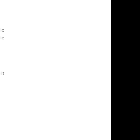
ie
ie
lt