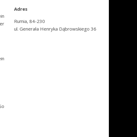
Adres
in
Rumia, 84-230
er
ul. Generała Henryka Dąbrowskiego 36
ein
So