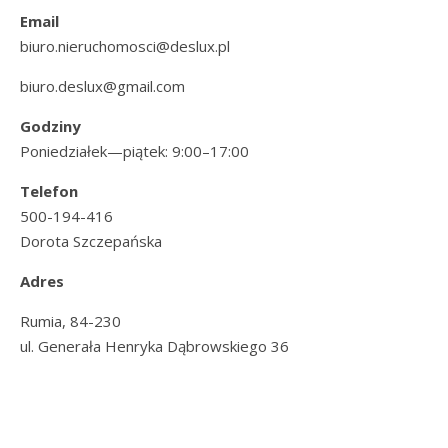
Email
biuro.nieruchomosci@deslux.pl
biuro.deslux@gmail.com
Godziny
Poniedziałek—piątek: 9:00–17:00
Telefon
500-194-416
Dorota Szczepańska
Adres
Rumia, 84-230
ul. Generała Henryka Dąbrowskiego 36