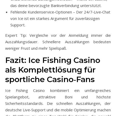
das deine bevorzugte Bankverbindung unterstützt.
Fehlende Kundenservice‑Optionen – Der 24/7‑Live‑Chat
von Ice ist ein starkes Argument für zuverlässigen
Support.
Expert Tip: Vergleiche vor der Anmeldung immer die
Auszahlungsdauer. Schnellere Auszahlungen bedeuten
weniger Frust und mehr Spielspaß.
Fazit: Ice Fishing Casino
als Komplettlösung für
sportliche Casino‑Fans
Ice Fishing Casino kombiniert ein umfangreiches
Spielangebot, attraktive Boni und höchste
Sicherheitsstandards. Die schnellen Auszahlungen, der
deutsche Live‑Support und die mobile Optimierung machen