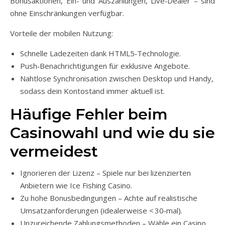
Bonusaktionen, Ein- und Auszahlungen, Live‑Dealer – sind
ohne Einschränkungen verfügbar.
Vorteile der mobilen Nutzung:
Schnelle Ladezeiten dank HTML5‑Technologie.
Push‑Benachrichtigungen für exklusive Angebote.
Nahtlose Synchronisation zwischen Desktop und Handy,
sodass dein Kontostand immer aktuell ist.
Häufige Fehler beim
Casinowahl und wie du sie
vermeidest
Ignorieren der Lizenz – Spiele nur bei lizenzierten
Anbietern wie Ice Fishing Casino.
Zu hohe Bonusbedingungen – Achte auf realistische
Umsatzanforderungen (idealerweise < 30‑mal).
Unzureichende Zahlungsmethoden – Wähle ein Casino,