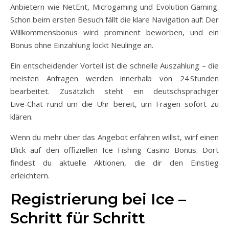
Anbietern wie NetEnt, Microgaming und Evolution Gaming.
Schon beim ersten Besuch fällt die klare Navigation auf: Der
Willkommensbonus wird prominent beworben, und ein
Bonus ohne Einzahlung lockt Neulinge an.
Ein entscheidender Vorteil ist die schnelle Auszahlung – die
meisten Anfragen werden innerhalb von 24 Stunden
bearbeitet. Zusätzlich steht ein deutschsprachiger
Live‑Chat rund um die Uhr bereit, um Fragen sofort zu
klären.
Wenn du mehr über das Angebot erfahren willst, wirf einen
Blick auf den offiziellen Ice Fishing Casino Bonus. Dort
findest du aktuelle Aktionen, die dir den Einstieg
erleichtern.
Registrierung bei Ice –
Schritt für Schritt