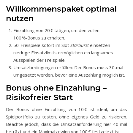
Willkommenspaket optimal
nutzen
Einzahlung von 20 € tätigen, um den vollen
100 %‑Bonus zu erhalten.
50 Freispiele sofort im Slot
Starburst
einsetzen –
niedrige Einsatzlimits ermöglichen ein langsames
Ausspielen der Freispiele.
Umsatzbedingungen erfüllen: Der Bonus muss 30‑mal
umgesetzt werden, bevor eine Auszahlung möglich ist.
Bonus ohne Einzahlung –
Risikofreier Start
Der Bonus ohne Einzahlung von 10 € ist ideal, um das
Spielportfolio zu testen, ohne eigenes Geld zu riskieren.
Beachte jedoch, dass die Umsatzanforderung hier 40‑mal
beträgt und ein Maximalgewinn von 100 € festgelegt ist.