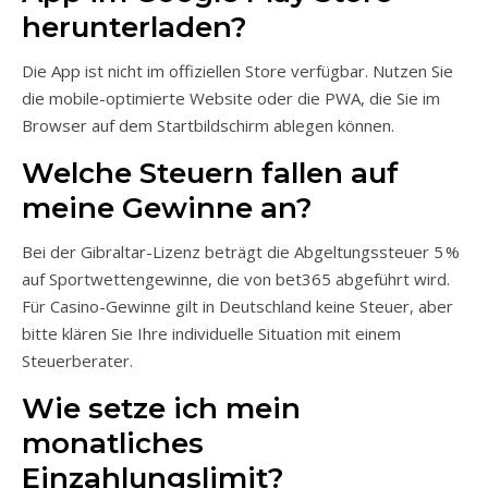
herunterladen?
Die App ist nicht im offiziellen Store verfügbar. Nutzen Sie
die mobile-optimierte Website oder die PWA, die Sie im
Browser auf dem Startbildschirm ablegen können.
Welche Steuern fallen auf
meine Gewinne an?
Bei der Gibraltar-Lizenz beträgt die Abgeltungssteuer 5 %
auf Sportwettengewinne, die von bet365 abgeführt wird.
Für Casino-Gewinne gilt in Deutschland keine Steuer, aber
bitte klären Sie Ihre individuelle Situation mit einem
Steuerberater.
Wie setze ich mein
monatliches
Einzahlungslimit?