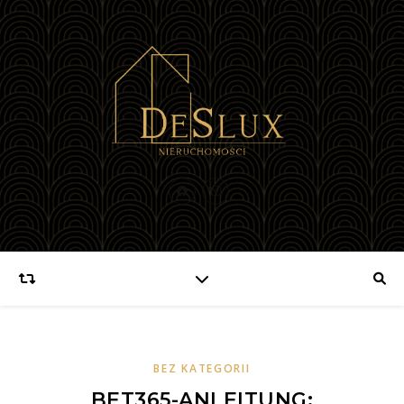
BEZ KATEGORII
BET365-ANLEITUNG: