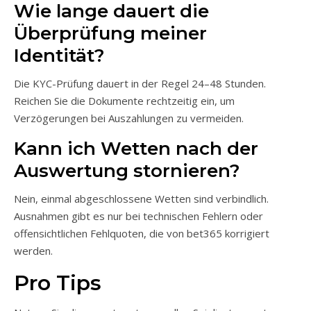
Wie lange dauert die
Überprüfung meiner
Identität?
Die KYC-Prüfung dauert in der Regel 24–48 Stunden.
Reichen Sie die Dokumente rechtzeitig ein, um
Verzögerungen bei Auszahlungen zu vermeiden.
Kann ich Wetten nach der
Auswertung stornieren?
Nein, einmal abgeschlossene Wetten sind verbindlich.
Ausnahmen gibt es nur bei technischen Fehlern oder
offensichtlichen Fehlquoten, die von bet365 korrigiert
werden.
Pro Tips