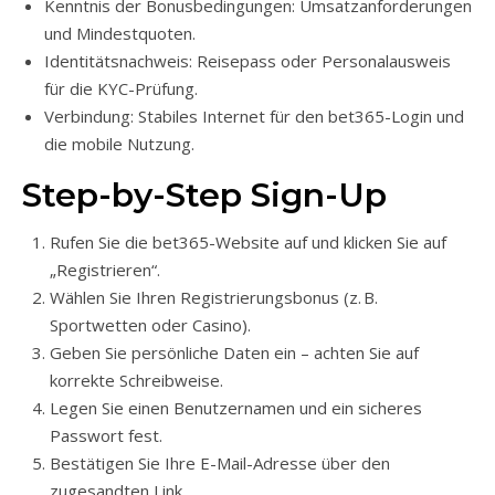
Kenntnis der Bonusbedingungen: Umsatzanforderungen
und Mindestquoten.
Identitätsnachweis: Reisepass oder Personalausweis
für die KYC-Prüfung.
Verbindung: Stabiles Internet für den bet365-Login und
die mobile Nutzung.
Step-by-Step Sign-Up
Rufen Sie die bet365-Website auf und klicken Sie auf
„Registrieren“.
Wählen Sie Ihren Registrierungsbonus (z. B.
Sportwetten oder Casino).
Geben Sie persönliche Daten ein – achten Sie auf
korrekte Schreibweise.
Legen Sie einen Benutzernamen und ein sicheres
Passwort fest.
Bestätigen Sie Ihre E-Mail-Adresse über den
zugesandten Link.