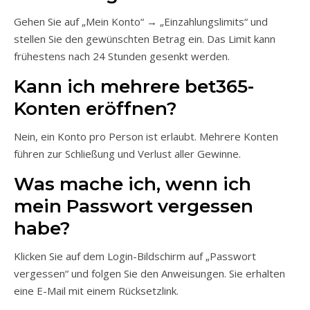
Gehen Sie auf „Mein Konto“ → „Einzahlungslimits“ und
stellen Sie den gewünschten Betrag ein. Das Limit kann
frühestens nach 24 Stunden gesenkt werden.
Kann ich mehrere bet365-
Konten eröffnen?
Nein, ein Konto pro Person ist erlaubt. Mehrere Konten
führen zur Schließung und Verlust aller Gewinne.
Was mache ich, wenn ich
mein Passwort vergessen
habe?
Klicken Sie auf dem Login-Bildschirm auf „Passwort
vergessen“ und folgen Sie den Anweisungen. Sie erhalten
eine E-Mail mit einem Rücksetzlink.