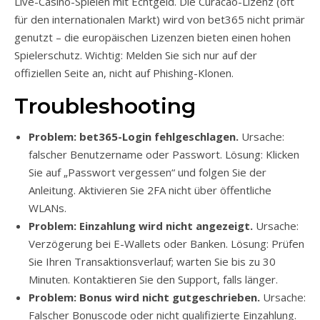
Live-Casino-Spielen mit Echtgeld. Die Curacao-Lizenz (oft
für den internationalen Markt) wird von bet365 nicht primär
genutzt – die europäischen Lizenzen bieten einen hohen
Spielerschutz. Wichtig: Melden Sie sich nur auf der
offiziellen Seite an, nicht auf Phishing-Klonen.
Troubleshooting
Problem: bet365-Login fehlgeschlagen.
Ursache:
falscher Benutzername oder Passwort. Lösung: Klicken
Sie auf „Passwort vergessen“ und folgen Sie der
Anleitung. Aktivieren Sie 2FA nicht über öffentliche
WLANs.
Problem: Einzahlung wird nicht angezeigt.
Ursache:
Verzögerung bei E-Wallets oder Banken. Lösung: Prüfen
Sie Ihren Transaktionsverlauf; warten Sie bis zu 30
Minuten. Kontaktieren Sie den Support, falls länger.
Problem: Bonus wird nicht gutgeschrieben.
Ursache:
Falscher Bonuscode oder nicht qualifizierte Einzahlung.