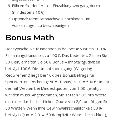
Führen Sie den ersten Einzahlungsvorgang durch
(mindestens 10 €).
Optional: Identitätsnachweis hochladen, um
Auszahlungen zu beschleunigen.
Bonus Math
Der typische Neukundenbonus bei bet365 ist ein 100 %
Einzahlungsbonus bis zu 100 €. Das bedeutet: Zahlen Sie
50 € ein, erhalten Sie 50 € Bonus – Ihr Startguthaben
beträgt 100 €. Die Umsatzbedingung (Wagering
Requirement) liegt bei 10x des Bonusbetrags für
Sportwetten. Rechnung: 50 € (Bonus) × 10 = 500 € Umsatz,
der mit Wetten bei Mindestquoten von 1,50 getätigt
werden muss. Angenommen, Sie setzen 10 € pro Wette
mit einer durchschnittlichen Quote von 2,0, benötigen Sie
50 Wetten. Wenn Ihre Gewinnwahrscheinlichkeit 50 %
beträgt (Quote 2,0 → 50 % implizite Wahrscheinlichkeit),