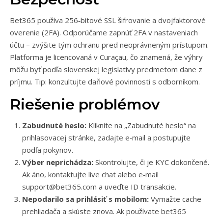
Bet365 používa 256‑bitové SSL šifrovanie a dvojfaktorové
overenie (2FA). Odporúčame zapnúť 2FA v nastaveniach
účtu – zvýšite tým ochranu pred neoprávneným prístupom.
Platforma je licencovaná v Curaçau, čo znamená, že výhry
môžu byť podľa slovenskej legislatívy predmetom dane z
príjmu. Tip: konzultujte daňové povinnosti s odborníkom.
Riešenie problémov
Zabudnuté heslo:
Kliknite na „Zabudnuté heslo“ na
prihlasovacej stránke, zadajte e‑mail a postupujte
podľa pokynov.
Výber neprichádza:
Skontrolujte, či je KYC dokončené.
Ak áno, kontaktujte live chat alebo e‑mail
support@bet365.com a uveďte ID transakcie.
Nepodarilo sa prihlásiť s mobilom:
Vymažte cache
prehliadača a skúste znova. Ak používate bet365