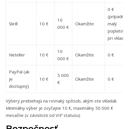
0 €
(prípadne
10
Skrill
10 €
Okamžite
malý
000 €
poplatok
pri vklade)
10
Neteller
10 €
Okamžite
0 €
000 €
PayPal (ak
5 000
je
10 €
Okamžite
0 €
€
dostupný)
Výbery prebiehajú na rovnaký spôsob, akým ste vkladali.
Minimálny výber je zvyčajne 10 €, maximálny 50 000 €
mesačne (v závislosti od VIP statusu).
Bezpečnosť