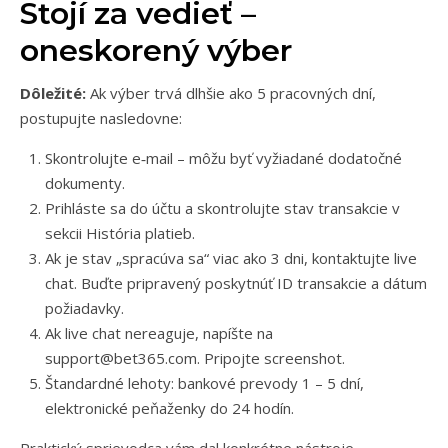
Stojí za vedieť –
oneskorený výber
Dôležité:
Ak výber trvá dlhšie ako 5 pracovných dní,
postupujte nasledovne:
Skontrolujte e‑mail – môžu byť vyžiadané dodatočné
dokumenty.
Prihláste sa do účtu a skontrolujte stav transakcie v
sekcii História platieb.
Ak je stav „spracúva sa“ viac ako 3 dni, kontaktujte live
chat. Buďte pripravený poskytnúť ID transakcie a dátum
požiadavky.
Ak live chat nereaguje, napíšte na
support@bet365.com. Pripojte screenshot.
Štandardné lehoty: bankové prevody 1 – 5 dní,
elektronické peňaženky do 24 hodín.