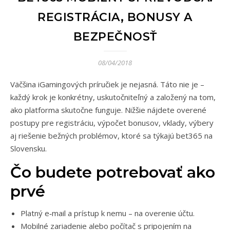
REGISTRÁCIA, BONUSY A
BEZPEČNOSŤ
08/04/2018
Väčšina iGamingových príručiek je nejasná. Táto nie je –
každý krok je konkrétny, uskutočniteľný a založený na tom,
ako platforma skutočne funguje. Nižšie nájdete overené
postupy pre registráciu, výpočet bonusov, vklady, výbery
aj riešenie bežných problémov, ktoré sa týkajú bet365 na
Slovensku.
Čo budete potrebovať ako
prvé
Platný e‑mail a prístup k nemu – na overenie účtu.
Mobilné zariadenie alebo počítač s pripojením na