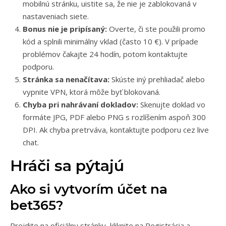
mobilnú stránku, uistite sa, že nie je zablokovaná v
nastaveniach siete.
Bonus nie je pripísaný:
Overte, či ste použili promo
kód a splnili minimálny vklad (často 10 €). V prípade
problémov čakajte 24 hodín, potom kontaktujte
podporu.
Stránka sa nenačítava:
Skúste iný prehliadač alebo
vypnite VPN, ktorá môže byť blokovaná.
Chyba pri nahrávaní dokladov:
Skenujte doklad vo
formáte JPG, PDF alebo PNG s rozlíšením aspoň 300
DPI. Ak chyba pretrváva, kontaktujte podporu cez live
chat.
Hráči sa pýtajú
Ako si vytvorím účet na
bet365?
Prejdite na oficiálnu stránku, kliknite na Registrácia a