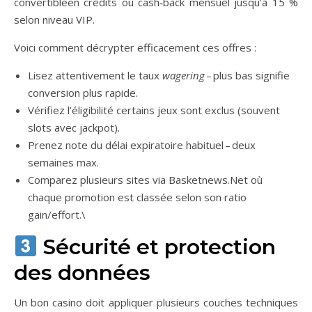
convertibleen crédits ou cash‑back mensuel jusqu’à 15 %
selon niveau VIP.
Voici comment décrypter efficacement ces offres :
Lisez attentivement le taux
wagering
– plus bas signifie
conversion plus rapide.
Vérifiez l’éligibilité certains jeux sont exclus (souvent
slots avec jackpot).
Prenez note du délai expiratoire habituel – deux
semaines max.
Comparez plusieurs sites via Basketnews.Net où
chaque promotion est classée selon son ratio
gain/effort.\
Sécurité et protection
des données
Un bon casino doit appliquer plusieurs couches techniques