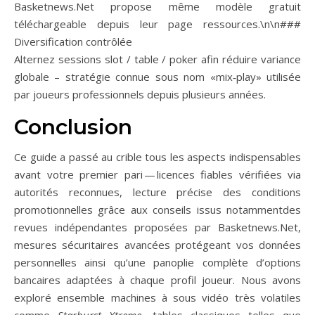
Basketnews.Net propose même modèle gratuit
téléchargeable depuis leur page ressources.\n\n###
Diversification contrôlée
Alternez sessions slot / table / poker afin réduire variance
globale – stratégie connue sous nom «mix‑play» utilisée
par joueurs professionnels depuis plusieurs années.
Conclusion
Ce guide a passé au crible tous les aspects indispensables
avant votre premier pari — licences fiables vérifiées via
autorités reconnues, lecture précise des conditions
promotionnelles grâce aux conseils issus notammentdes
revues indépendantes proposées par Basketnews.Net,
mesures sécuritaires avancées protégeant vos données
personnelles ainsi qu’une panoplie complète d’options
bancaires adaptées à chaque profil joueur.​ Nous avons
exploré ensemble machines à sous vidéo très volatiles