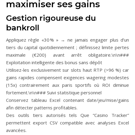
maximiser ses gains
Gestion rigoureuse du
bankroll
Appliquez règle «30 % » → ne jamais engager plus d’un
tiers du capital quotidiennement ; définissez limite pertes
maximale (€200) avant arrêt obligatoire.\n\n###
Exploitation intelligente des bonus sans dépôt
Utilisez-les exclusivement sur slots haut RTP (>96 %) car
gains rapides compensent exigences wagering modestes
(15x) contrairement aux paris sportifs où ROI diminue
fortement.\n\n### Suivi statistique personnel
Conservez tableau Excel contenant date/jeu/mise/gains
afin détecter patterns profitables.
Des outils tiers autorisés tels Que “Casino Tracker”
permettent export CSV compatible avec analyses Excel
avancées.