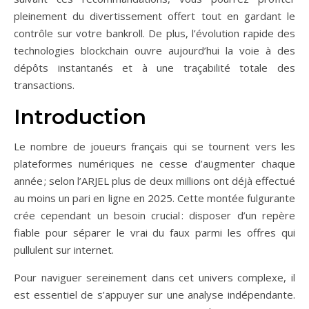
pleinement du divertissement offert tout en gardant le
contrôle sur votre bankroll. De plus, l’évolution rapide des
technologies blockchain ouvre aujourd’hui la voie à des
dépôts instantanés et à une traçabilité totale des
transactions.
Introduction
Le nombre de joueurs français qui se tournent vers les
plateformes numériques ne cesse d’augmenter chaque
année ; selon l’ARJEL plus de deux millions ont déjà effectué
au moins un pari en ligne en 2025. Cette montée fulgurante
crée cependant un besoin crucial : disposer d’un repère
fiable pour séparer le vrai du faux parmi les offres qui
pullulent sur internet.
Pour naviguer sereinement dans cet univers complexe, il
est essentiel de s’appuyer sur une analyse indépendante.