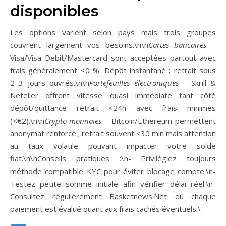
disponibles
Les options varient selon pays mais trois groupes
couvrent largement vos besoins.\n\n
Cartes bancaires
–
Visa/Visa Debit/Mastercard sont acceptées partout avec
frais généralement <0 %. Dépôt instantané ; retrait sous
2–3 jours ouvrés.\n\n
Portefeuilles électroniques
– Skrill &
Neteller offrent vitesse quasi immédiate tant côté
dépôt/quittance retrait <24h avec frais minimes
(<€2).\n\n
Crypto‑monnaies
– Bitcoin/Ethereum permettent
anonymat renforcé ; retrait souvent <30 min mais attention
au taux volatile pouvant impacter votre solde
fiat.\n\nConseils pratiques :\n- Privilégiez toujours
méthode compatible KYC pour éviter blocage compte.\n-
Testez petite somme initiale afin vérifier délai réel.\n-
Consultez régulièrement Basketnews.Net où chaque
paiement est évalué quant aux frais cachés éventuels.\