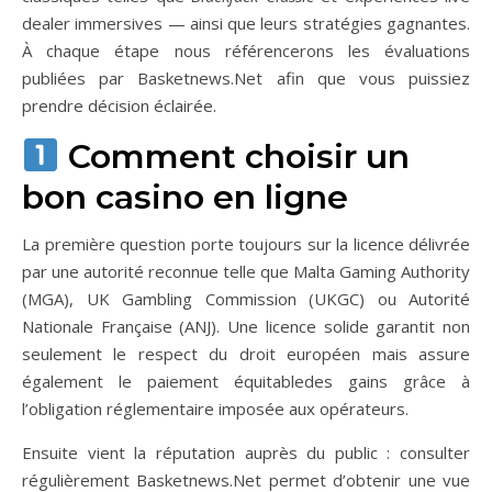
dealer immersives — ainsi que leurs stratégies gagnantes.
À chaque étape nous référencerons les évaluations
publiées par Basketnews.Net afin que vous puissiez
prendre décision éclairée.
Comment choisir un
bon casino en ligne
La première question porte toujours sur la licence délivrée
par une autorité reconnue telle que Malta Gaming Authority
(MGA), UK Gambling Commission (UKGC) ou Autorité
Nationale Française (ANJ). Une licence solide garantit non
seulement le respect du droit européen mais assure
également le paiement équitabledes gains grâce à
l’obligation réglementaire imposée aux opérateurs.
Ensuite vient la réputation auprès du public : consulter
régulièrement Basketnews.Net permet d’obtenir une vue