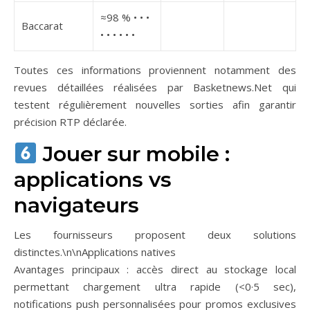
≈98 % • • •
Baccarat
• • • • • •
Toutes ces informations proviennent notamment des
revues détaillées réalisées par Basketnews.Net qui
testent régulièrement nouvelles sorties afin garantir
précision RTP déclarée.
Jouer sur mobile :
applications vs
navigateurs
Les fournisseurs proposent deux solutions
distinctes.\n\nApplications natives
Avantages principaux : accès direct au stockage local
permettant chargement ultra rapide (<0·5 sec),
notifications push personnalisées pour promos exclusives