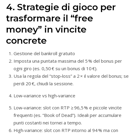
4. Strategie di gioco per
trasformare il “free
money” in vincite
concrete
Gestione del bankroll gratuito
Imposta una puntata massima del 5 % del bonus per
ogni giro (es. 0,50 € su un bonus di 10 €).
Usa la regola del “stop‑loss” a 2 × il valore del bonus; se
perdi 20 €, chiudi la sessione.
Low‑variance vs high‑variance
Low‑variance: slot con RTP ≥ 96,5 % e piccole vincite
frequenti (es. “Book of Dead”). Ideali per accumulare
punti costanti nei tornei a tempo.
High‑variance: slot con RTP intorno al 94 % ma con