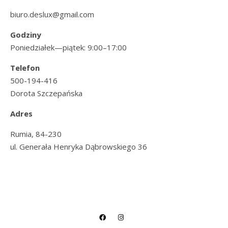
biuro.deslux@gmail.com
Godziny
Poniedziałek—piątek: 9:00–17:00
Telefon
500-194-416
Dorota Szczepańska
Adres
Rumia, 84-230
ul. Generała Henryka Dąbrowskiego 36