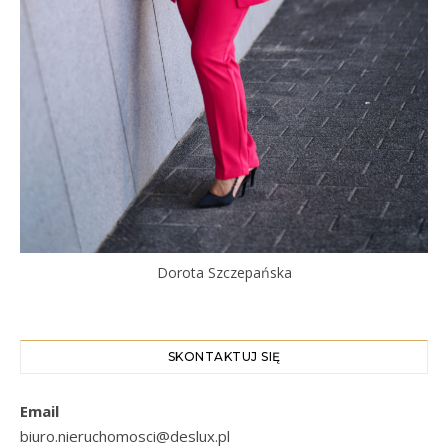
Dorota Szczepańska
SKONTAKTUJ SIĘ
Email
biuro.nieruchomosci@deslux.pl