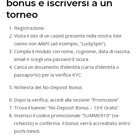
bonus e iscriversi a un
torneo
Registrazione
Visita il sito di un casinò presente nella nostra
lista
casino non AAMS
(ad esempio, “LuckySpin”).
Compila il modulo con nome, cognome, data di nascita,
email e scegli una password sicura.
Carica un documento d’identità (carta d’identità o
passaporto) per la verifica KYC.
Richiesta del No‑Deposit Bonus
Dopo la verifica, accedi alla sezione “Promozioni”.
Trova il banner “No‑Deposit Bonus – 10 € Gratis”.
Inserisci il codice promozionale “SUMMER10” (se
richiesto) e conferma. Il bonus verrà accreditato entro
pochi minuti.