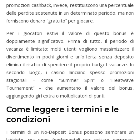
promozioni cashback, invece, restituiscono una percentuale
delle perdite sostenute in un determinato periodo, ma non
forniscono denaro “gratuito” per giocare.
Per i giocatori estivi il valore di questo bonus è
doppiamente significativo. Prima di tutto, il periodo di
vacanza è limitato: molti utenti vogliono massimizzare il
divertimento in pochi giorni e un’offerta senza deposito
elimina il rischio di spendere il proprio budget vacanze. In
secondo luogo, i casinò lanciano spesso promozioni
stagionali – come “Summer Spin” o “Heatwave
Tournament” – che aumentano il valore del bonus,
aggiungendo giri extra o moltiplicatori di punti.
Come leggere i termini e le
condizioni
I termini di un No‑Deposit Bonus possono sembrare un
labirinto, ma sono fondamentali per evitare sorprese.