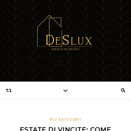
BEZ KATEGORII
ESTATE DI VINCITE: COME