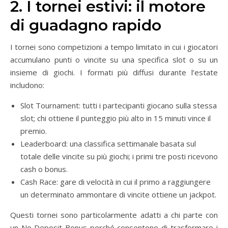
2. I tornei estivi: il motore
di guadagno rapido
I tornei sono competizioni a tempo limitato in cui i giocatori
accumulano punti o vincite su una specifica slot o su un
insieme di giochi. I formati più diffusi durante l’estate
includono:
Slot Tournament: tutti i partecipanti giocano sulla stessa
slot; chi ottiene il punteggio più alto in 15 minuti vince il
premio.
Leaderboard: una classifica settimanale basata sul
totale delle vincite su più giochi; i primi tre posti ricevono
cash o bonus.
Cash Race: gare di velocità in cui il primo a raggiungere
un determinato ammontare di vincite ottiene un jackpot.
Questi tornei sono particolarmente adatti a chi parte con
un No‑Deposit Bonus perché consentono di trasformare i