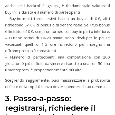
Anche se il bankroll è “gratis”, è fondamentale valutare il
buy‑in, la durata e il numero di partecipanti:
– Buy‑in: molti tornei estivi hanno un buy‑in di 0 €, altri
richiedono 5‑10 € di bonus o di denaro reale. Se il tuo bonus
è limitato a 10 €, scegli un torneo con buy‑in pari o inferiore.
– Durata: tornei di 10‑20 minuti sono ideali per le pause
vacanziali; quelli di 1‑2 ore richiedono più impegno ma
offrono premi più consistenti.
– Numero di partecipanti: una competizione con 200
giocatori è più difficile da vincere rispetto a una con 50, ma
il montepremi è proporzionalmente più alto.
Scegliendo saggiamente, puoi massimizzare la probabilità
di finire nella top‑10 senza dover spendere il tuo denaro.
3. Passo‑a‑passo:
registrarsi, richiedere il