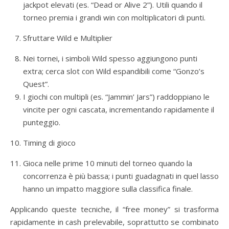
jackpot elevati (es. “Dead or Alive 2”). Utili quando il
torneo premia i grandi win con moltiplicatori di punti.
Sfruttare Wild e Multiplier
Nei tornei, i simboli Wild spesso aggiungono punti
extra; cerca slot con Wild espandibili come “Gonzo’s
Quest”.
I giochi con multipli (es. “Jammin’ Jars”) raddoppiano le
vincite per ogni cascata, incrementando rapidamente il
punteggio.
Timing di gioco
Gioca nelle prime 10 minuti del torneo quando la
concorrenza è più bassa; i punti guadagnati in quel lasso
hanno un impatto maggiore sulla classifica finale.
Applicando queste tecniche, il “free money” si trasforma
rapidamente in cash prelevabile, soprattutto se combinato