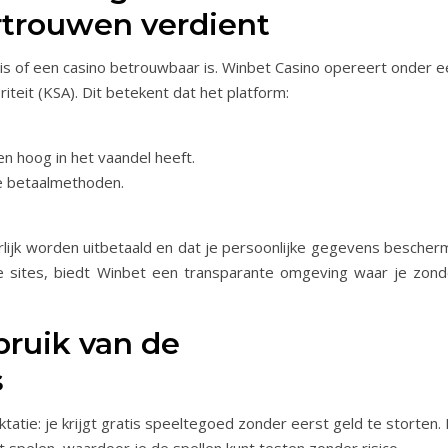
rtrouwen verdient
 is of een casino betrouwbaar is. Winbet Casino opereert onder e
teit (KSA). Dit betekent dat het platform:
 hoog in het vaandel heeft.
de betaalmethoden.
rlijk worden uitbetaald en dat je persoonlijke gegevens bescher
erde sites, biedt Winbet een transparante omgeving waar je zond
bruik van de
s
atie: je krijgt gratis speeltegoed zonder eerst geld te storten. 