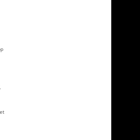
op
s
met