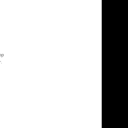
op
r.