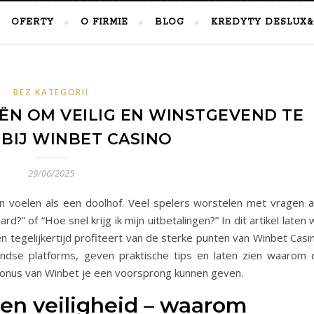
OFERTY
O FIRMIE
BLOG
KREDYTY DESLUX&
BEZ KATEGORII
ËN OM VEILIG EN WINSTGEVEND TE
 BIJ WINBET CASINO
29/06/2025
an voelen als een doolhof. Veel spelers worstelen met vragen al
?” of “Hoe snel krijg ik mijn uitbetalingen?” In dit artikel laten
en tegelijkertijd profiteert van de sterke punten van Winbet Casi
ndse platforms, geven praktische tips en laten zien waarom 
onus van Winbet je een voorsprong kunnen geven.
e en veiligheid – waarom