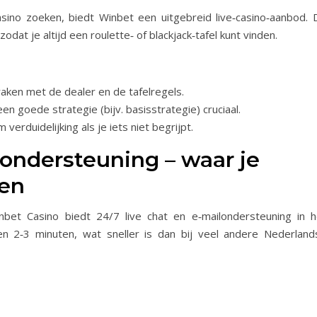
sino zoeken, biedt Winbet een uitgebreid live‑casino‑aanbod. 
zodat je altijd een roulette‑ of blackjack‑tafel kunt vinden.
aken met de dealer en de tafelregels.
een goede strategie (bijv. basisstrategie) cruciaal.
verduidelijking als je iets niet begrijpt.
 ondersteuning – waar je
gen
nbet Casino biedt 24/7 live chat en e‑mailondersteuning in h
n 2‑3 minuten, wat sneller is dan bij veel andere Nederland