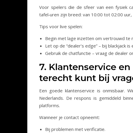
Voor spelers die de sfeer van een fysiek ca
tafel‑uren zijn breed: van 10:00 tot 02:00 uur, 
Tips voor live spelen:
Begin met lage inzetten om vertrouwd te r
Let op de “dealer’s edge” – bij blackjack is 
Gebruik de chatfunctie – vraag de dealer om 
7. Klantenservice en
terecht kunt bij vra
Een goede klantenservice is onmisbaar. Wi
Nederlands. De respons is gemiddeld binne
platforms.
Wanneer je contact opneemt:
Bij problemen met verificatie.