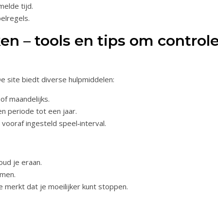
melde tijd.
elregels.
n – tools en tips om control
 site biedt diverse hulpmiddelen:
 of maandelijks.
en periode tot een jaar.
vooraf ingesteld speel‑interval.
oud je eraan.
emen.
je merkt dat je moeilijker kunt stoppen.