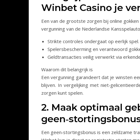
Winbet Casino je ve
Een van de grootste zorgen bij online gokken
vergunning van de Nederlandse Kansspelautori
Strikte controles ondergaat op eerlijk spel.
Spelersbescherming en verantwoord gokken
Geldtransacties veilig verwerkt via erken
Waarom dit belangrijk is
Een vergunning garandeert dat je winsten ee
blijven. In vergelijking met niet‑gelicentie
zorgen kunt spelen.
2. Maak optimaal ge
geen‑stortingsbonu
Een geen‑stortingsbonus is een zeldzame trakt