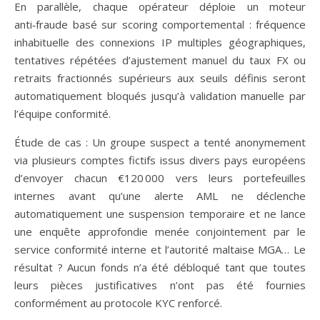
En parallèle, chaque opérateur déploie un moteur
anti‑fraude basé sur scoring comportemental : fréquence
inhabituelle des connexions IP multiples géographiques,
tentatives répétées d’ajustement manuel du taux FX ou
retraits fractionnés supérieurs aux seuils définis seront
automatiquement bloqués jusqu’à validation manuelle par
l’équipe conformité.
Étude de cas : Un groupe suspect a tenté anonymement
via plusieurs comptes fictifs issus divers pays européens
d’envoyer chacun €120 000 vers leurs portefeuilles
internes avant qu’une alerte AML ne déclenche
automatiquement une suspension temporaire et ne lance
une enquête approfondie menée conjointement par le
service conformité interne et l’autorité maltaise MGA… Le
résultat ? Aucun fonds n’a été débloqué tant que toutes
leurs pièces justificatives n’ont pas été fournies
conformément au protocole KYC renforcé.