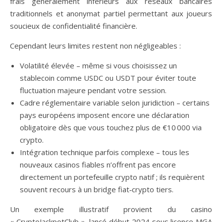
frais généralement inférieurs aux réseaux bancaires
traditionnels et anonymat partiel permettant aux joueurs
soucieux de confidentialité financière.
Cependant leurs limites restent non négligeables :
Volatilité élevée – même si vous choisissez un
stablecoin comme USDC ou USDT pour éviter toute
fluctuation majeure pendant votre session.
Cadre réglementaire variable selon juridiction – certains
pays européens imposent encore une déclaration
obligatoire dès que vous touchez plus de €10 000 via
crypto.
Intégration technique parfois complexe – tous les
nouveaux casinos fiables n’offrent pas encore
directement un portefeuille crypto natif ; ils requièrent
souvent recours à un bridge fiat‑crypto tiers.
Un exemple illustratif provient du casino
« CryptoJackpotClub », lancé début 2024 sous licence MGA