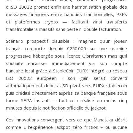
d’ISO 20022 promet enfin une harmonisation globale des
messages financiers entre banques traditionnelles, PSPs
et plateformes crypto — facilitant ainsi transferts
transfrontaliers massifs sans perte ni double facturation.
Scénario prospectif plausible : imaginez qu’un joueur
français remporte demain €250 000 sur une machine
progressive hébergée sous licence Gibraltarien mais qu’il
souhaite encaisser immédiatement via son compte
bancaire local grâce à StableCoin EURX intégré au réseau
ISO 20022 européen ; son gain serait converti
automatiquement depuis USD pivot vers EURX stablecoin
puis crédité directement auprès sa banque française sous
forme SEPA Instant — tout cela réalisé en moins cinq
minutes depuis la notification officielle du jackpot.
Ces innovations convergent vers ce que Manataka décrit
comme « l’expérience jackpot zéro friction » où aucune