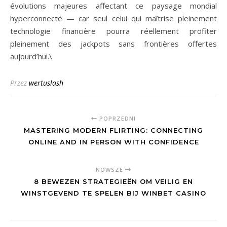
évolutions majeures affectant ce paysage mondial
hyperconnecté — car seul celui qui maîtrise pleinement
technologie financière pourra réellement profiter
pleinement des jackpots sans frontières offertes
aujourd’hui.\
Przez
wertuslash
POPRZEDNI
MASTERING MODERN FLIRTING: CONNECTING
ONLINE AND IN PERSON WITH CONFIDENCE
NOWSZE
8 BEWEZEN STRATEGIEËN OM VEILIG EN
WINSTGEVEND TE SPELEN BIJ WINBET CASINO