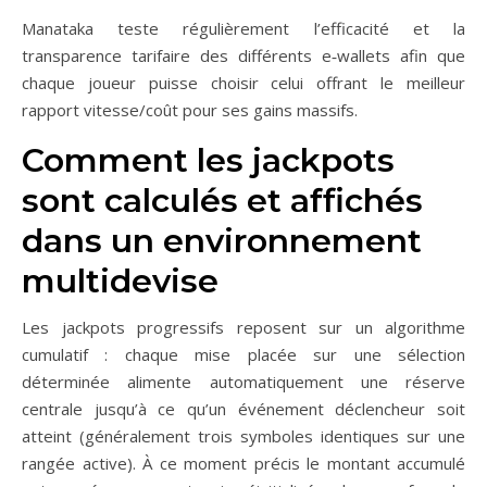
Manataka teste régulièrement l’efficacité et la
transparence tarifaire des différents e‑wallets afin que
chaque joueur puisse choisir celui offrant le meilleur
rapport vitesse/coût pour ses gains massifs.
Comment les jackpots
sont calculés et affichés
dans un environnement
multidevise
Les jackpots progressifs reposent sur un algorithme
cumulatif : chaque mise placée sur une sélection
déterminée alimente automatiquement une réserve
centrale jusqu’à ce qu’un événement déclencheur soit
atteint (généralement trois symboles identiques sur une
rangée active). À ce moment précis le montant accumulé