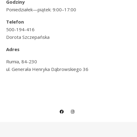
Godziny
Poniedziałek—piątek: 9:00–17:00
Telefon
500-194-416
Dorota Szczepańska
Adres
Rumia, 84-230
ul. Generała Henryka Dąbrowskiego 36