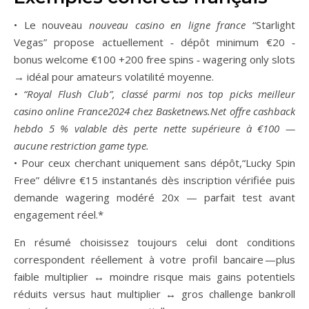
• Le nouveau
nouveau casino en ligne france
“Starlight
Vegas” propose actuellement ‑ dépôt minimum €20 ‑
bonus welcome €100 +200 free spins ‑ wagering only slots
→ idéal pour amateurs volatilité moyenne.
• “Royal Flush Club”, classé parmi nos top picks meilleur
casino online France2024 chez Basketnews.Net offre cashback
hebdo ‎5 %‎ valable dès perte nette supérieure à €100 —
aucune restriction game type.
• Pour ceux cherchant uniquement sans dépôt,“Lucky Spin
Free” délivre €15 instantanés dès inscription vérifiée puis
demande wagering modéré ‎20x‎ — parfait test avant
engagement réel.*
En résumé choisissez toujours celui dont conditions
correspondent réellement à votre profil bancaire —plus
faible multiplier ↔️ moindre risque mais gains potentiels
réduits versus haut multiplier ↔️ gros challenge bankroll