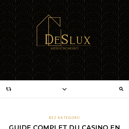
BEZ KATEGORII
GUIDE COMPLET DU CASINO EN