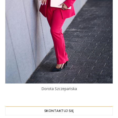
Dorota Szczepańska
SKONTAKTUJ SIĘ