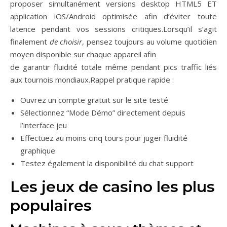
proposer simultanément versions desktop HTML5 ET
application iOS/Android optimisée afin d’éviter toute
latence pendant vos sessions critiques.Lorsqu’il s’agit
finalement
de choisir
, pensez toujours au volume quotidien
moyen disponible sur chaque appareil afin
de garantir fluidité totale même pendant pics traffic liés
aux tournois mondiaux.Rappel pratique rapide :
Ouvrez un compte gratuit sur le site testé
Sélectionnez “Mode Démo” directement depuis
l’interface jeu
Effectuez au moins cinq tours pour juger fluidité
graphique
Testez également la disponibilité du chat support
Les jeux de casino les plus
populaires