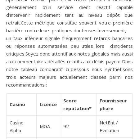
généralement d’un service client réactif capable
d’intervenir rapidement tant au niveau dépôt que
retrait.Cette métrique constitue souvent votre première
barrière contre leurs pratiques douteuses.Inversement,
un taux inférieur signale fréquemment retards bancaires
ou réponses automatisées peu utiles lors d’incidents
critiques.Soyez donc attentif aux notes globales mais aussi
aux commentaires détaillés relatifs aux délais payout.Dans
notre tableau comparatif ci-dessous nous synthétisons
trois acteurs majeurs actuellement classés parmi nos
recommandations :
Score
Fournisseur
Casino
Licence
réputation*
phare
Casino
NetEnt /
MGA
92
Alpha
Evolution