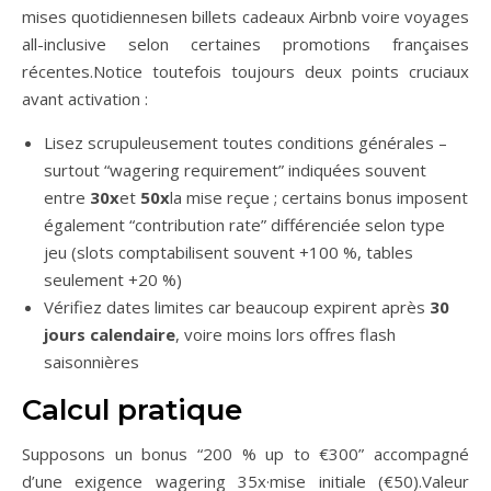
mises quotidiennes​en billets cadeaux Airbnb voire voyages
all-inclusive selon certaines promotions françaises
récentes.Notice toutefois toujours deux points cruciaux
avant activation :
Lisez scrupuleusement toutes conditions générales –
surtout “wagering requirement” indiquées souvent
entre
30x
et
50x
la mise reçue ; certains bonus imposent
également “contribution rate” différenciée selon type
jeu (slots comptabilisent souvent +100 %, tables
seulement +20 %)
Vérifiez dates limites car beaucoup expirent après
30
jours calendaire
, voire moins lors offres flash
saisonnières
Calcul pratique
Supposons un bonus “200 % up to €300” accompagné
d’une exigence wagering 35x·mise initiale (€50).Valeur