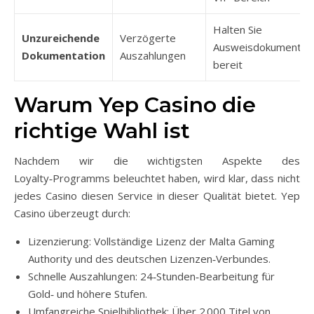
Halten Sie
Unzureichende
Verzögerte
Ausweisdokumente
Dokumentation
Auszahlungen
bereit
Warum Yep Casino die
richtige Wahl ist
Nachdem wir die wichtigsten Aspekte des
Loyalty‑Programms beleuchtet haben, wird klar, dass nicht
jedes Casino diesen Service in dieser Qualität bietet. Yep
Casino überzeugt durch:
Lizenzierung: Vollständige Lizenz der Malta Gaming
Authority und des deutschen Lizenzen‑Verbundes.
Schnelle Auszahlungen: 24‑Stunden‑Bearbeitung für
Gold‑ und höhere Stufen.
Umfangreiche Spielbibliothek: Über 2 000 Titel von