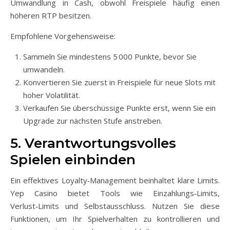
Umwandlung in Cash, obwohl Freispiele häufig einen
höheren RTP besitzen.
Empfohlene Vorgehensweise:
Sammeln Sie mindestens 5 000 Punkte, bevor Sie
umwandeln.
Konvertieren Sie zuerst in Freispiele für neue Slots mit
hoher Volatilität.
Verkaufen Sie überschüssige Punkte erst, wenn Sie ein
Upgrade zur nächsten Stufe anstreben.
5. Verantwortungsvolles
Spielen einbinden
Ein effektives Loyalty‑Management beinhaltet klare Limits.
Yep Casino bietet Tools wie Einzahlungs‑Limits,
Verlust‑Limits und Selbstausschluss. Nutzen Sie diese
Funktionen, um Ihr Spielverhalten zu kontrollieren und