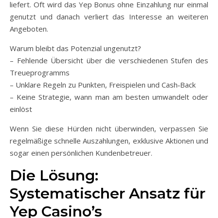
liefert. Oft wird das Yep Bonus ohne Einzahlung nur einmal
genutzt und danach verliert das Interesse an weiteren
Angeboten.
Warum bleibt das Potenzial ungenutzt?
– Fehlende Übersicht über die verschiedenen Stufen des
Treueprogramms
– Unklare Regeln zu Punkten, Freispielen und Cash‑Back
– Keine Strategie, wann man am besten umwandelt oder
einlöst
Wenn Sie diese Hürden nicht überwinden, verpassen Sie
regelmäßige schnelle Auszahlungen, exklusive Aktionen und
sogar einen persönlichen Kundenbetreuer.
Die Lösung:
Systematischer Ansatz für
Yep Casino’s