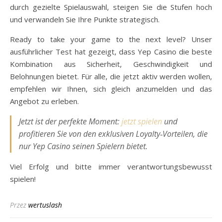
durch gezielte Spielauswahl, steigen Sie die Stufen hoch
und verwandeln Sie Ihre Punkte strategisch.
Ready to take your game to the next level? Unser
ausführlicher Test hat gezeigt, dass Yep Casino die beste
Kombination aus Sicherheit, Geschwindigkeit und
Belohnungen bietet. Für alle, die jetzt aktiv werden wollen,
empfehlen wir Ihnen, sich gleich anzumelden und das
Angebot zu erleben.
Jetzt ist der perfekte Moment:
jetzt spielen
und
profitieren Sie von den exklusiven Loyalty‑Vorteilen, die
nur Yep Casino seinen Spielern bietet.
Viel Erfolg und bitte immer verantwortungsbewusst
spielen!
Przez
wertuslash