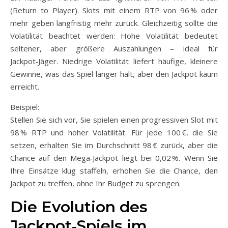
(Return to Player). Slots mit einem RTP von 96 % oder
mehr geben langfristig mehr zurück. Gleichzeitig sollte die
Volatilität beachtet werden: Hohe Volatilität bedeutet
seltener, aber größere Auszahlungen – ideal für
Jackpot‑Jäger. Niedrige Volatilität liefert häufige, kleinere
Gewinne, was das Spiel länger hält, aber den Jackpot kaum
erreicht.
Beispiel:
Stellen Sie sich vor, Sie spielen einen progressiven Slot mit
98 % RTP und hoher Volatilität. Für jede 100 €, die Sie
setzen, erhalten Sie im Durchschnitt 98 € zurück, aber die
Chance auf den Mega‑Jackpot liegt bei 0,02 %. Wenn Sie
Ihre Einsätze klug staffeln, erhöhen Sie die Chance, den
Jackpot zu treffen, ohne Ihr Budget zu sprengen.
Die Evolution des
Jackpot‑Spiels im