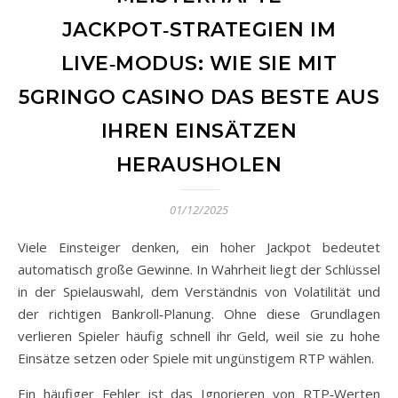
JACKPOT‑STRATEGIEN IM
LIVE‑MODUS: WIE SIE MIT
5GRINGO CASINO DAS BESTE AUS
IHREN EINSÄTZEN
HERAUSHOLEN
01/12/2025
Viele Einsteiger denken, ein hoher Jackpot bedeutet
automatisch große Gewinne. In Wahrheit liegt der Schlüssel
in der Spielauswahl, dem Verständnis von Volatilität und
der richtigen Bankroll‑Planung. Ohne diese Grundlagen
verlieren Spieler häufig schnell ihr Geld, weil sie zu hohe
Einsätze setzen oder Spiele mit ungünstigem RTP wählen.
Ein häufiger Fehler ist das Ignorieren von RTP‑Werten