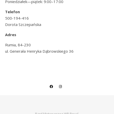
Poniedziałek—piątek: 9:00–17:00
Telefon
500-194-416
Dorota Szczepańska
Adres
Rumia, 84-230
ul. Generała Henryka Dąbrowskiego 36
Bard Motyw przez
WP Royal
.