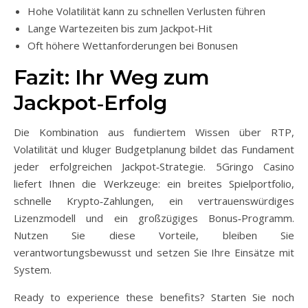
Hohe Volatilität kann zu schnellen Verlusten führen
Lange Wartezeiten bis zum Jackpot‑Hit
Oft höhere Wettanforderungen bei Bonusen
Fazit: Ihr Weg zum
Jackpot‑Erfolg
Die Kombination aus fundiertem Wissen über RTP,
Volatilität und kluger Budgetplanung bildet das Fundament
jeder erfolgreichen Jackpot‑Strategie. 5Gringo Casino
liefert Ihnen die Werkzeuge: ein breites Spielportfolio,
schnelle Krypto‑Zahlungen, ein vertrauenswürdiges
Lizenzmodell und ein großzügiges Bonus‑Programm.
Nutzen Sie diese Vorteile, bleiben Sie
verantwortungsbewusst und setzen Sie Ihre Einsätze mit
System.
Ready to experience these benefits? Starten Sie noch