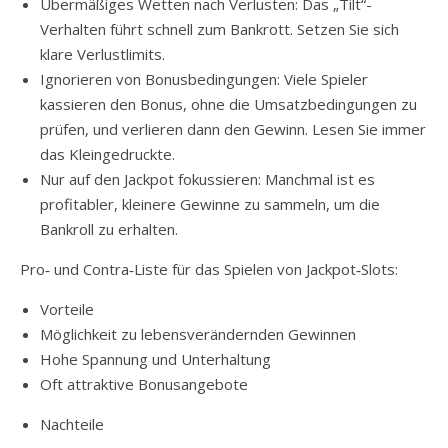
Übermäßiges Wetten nach Verlusten: Das „Tilt“-
Verhalten führt schnell zum Bankrott. Setzen Sie sich
klare Verlustlimits.
Ignorieren von Bonusbedingungen: Viele Spieler
kassieren den Bonus, ohne die Umsatzbedingungen zu
prüfen, und verlieren dann den Gewinn. Lesen Sie immer
das Kleingedruckte.
Nur auf den Jackpot fokussieren: Manchmal ist es
profitabler, kleinere Gewinne zu sammeln, um die
Bankroll zu erhalten.
Pro‑ und Contra‑Liste für das Spielen von Jackpot‑Slots:
Vorteile
Möglichkeit zu lebensverändernden Gewinnen
Hohe Spannung und Unterhaltung
Oft attraktive Bonusangebote
Nachteile