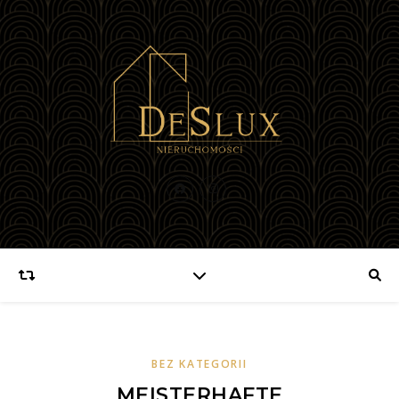
BEZ KATEGORII
MEISTERHAFTE