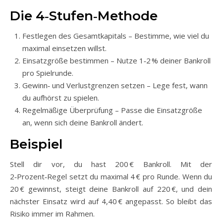
Die 4‑Stufen‑Methode
Festlegen des Gesamtkapitals – Bestimme, wie viel du
maximal einsetzen willst.
Einsatzgröße bestimmen – Nutze 1‑2 % deiner Bankroll
pro Spielrunde.
Gewinn‑ und Verlustgrenzen setzen – Lege fest, wann
du aufhörst zu spielen.
Regelmäßige Überprüfung – Passe die Einsatzgröße
an, wenn sich deine Bankroll ändert.
Beispiel
Stell dir vor, du hast 200 € Bankroll. Mit der
2‑Prozent‑Regel setzt du maximal 4 € pro Runde. Wenn du
20 € gewinnst, steigt deine Bankroll auf 220 €, und dein
nächster Einsatz wird auf 4,40 € angepasst. So bleibt das
Risiko immer im Rahmen.